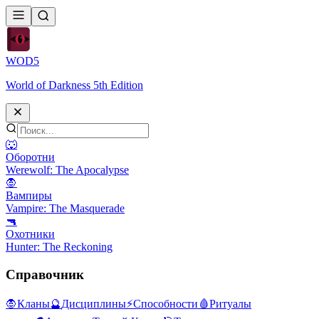
WOD
5
World of Darkness 5th Edition
🐺
Оборотни
Werewolf: The Apocalypse
🧛
Вампиры
Vampire: The Masquerade
🔫
Охотники
Hunter: The Reckoning
Справочник
🧛
Кланы
🔮
Дисциплины
⚡
Способности
🩸
Ритуалы