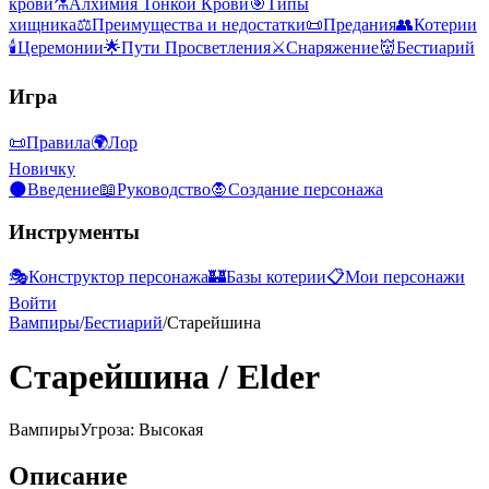
крови
⚗️
Алхимия Тонкой Крови
🎯
Типы
хищника
⚖️
Преимущества и недостатки
📜
Предания
👥
Котерии
🕯️
Церемонии
🌟
Пути Просветления
⚔️
Снаряжение
👹
Бестиарий
Игра
📜
Правила
🌍
Лор
Новичку
🌑
Введение
📖
Руководство
🧛
Создание персонажа
Инструменты
🎭
Конструктор персонажа
🏰
Базы котерии
📋
Мои персонажи
Войти
Вампиры
/
Бестиарий
/
Старейшина
Старейшина
/
Elder
Вампиры
Угроза: Высокая
Описание