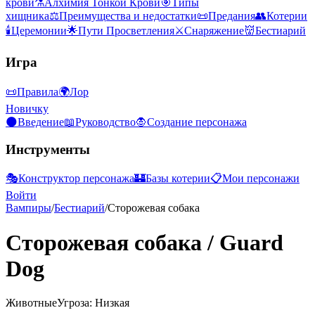
крови
⚗️
Алхимия Тонкой Крови
🎯
Типы
хищника
⚖️
Преимущества и недостатки
📜
Предания
👥
Котерии
🕯️
Церемонии
🌟
Пути Просветления
⚔️
Снаряжение
👹
Бестиарий
Игра
📜
Правила
🌍
Лор
Новичку
🌑
Введение
📖
Руководство
🧛
Создание персонажа
Инструменты
🎭
Конструктор персонажа
🏰
Базы котерии
📋
Мои персонажи
Войти
Вампиры
/
Бестиарий
/
Сторожевая собака
Сторожевая собака
/
Guard
Dog
Животные
Угроза: Низкая