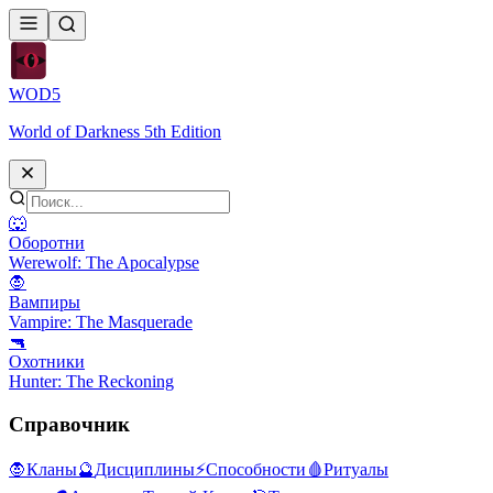
WOD
5
World of Darkness 5th Edition
🐺
Оборотни
Werewolf: The Apocalypse
🧛
Вампиры
Vampire: The Masquerade
🔫
Охотники
Hunter: The Reckoning
Справочник
🧛
Кланы
🔮
Дисциплины
⚡
Способности
🩸
Ритуалы