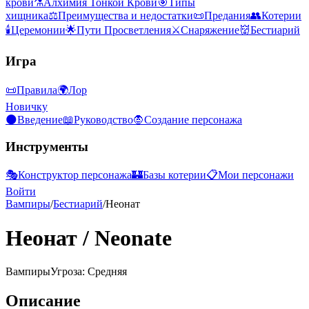
крови
⚗️
Алхимия Тонкой Крови
🎯
Типы
хищника
⚖️
Преимущества и недостатки
📜
Предания
👥
Котерии
🕯️
Церемонии
🌟
Пути Просветления
⚔️
Снаряжение
👹
Бестиарий
Игра
📜
Правила
🌍
Лор
Новичку
🌑
Введение
📖
Руководство
🧛
Создание персонажа
Инструменты
🎭
Конструктор персонажа
🏰
Базы котерии
📋
Мои персонажи
Войти
Вампиры
/
Бестиарий
/
Неонат
Неонат
/
Neonate
Вампиры
Угроза: Средняя
Описание