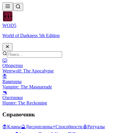
WOD
5
World of Darkness 5th Edition
🐺
Оборотни
Werewolf: The Apocalypse
🧛
Вампиры
Vampire: The Masquerade
🔫
Охотники
Hunter: The Reckoning
Справочник
🧛
Кланы
🔮
Дисциплины
⚡
Способности
🩸
Ритуалы