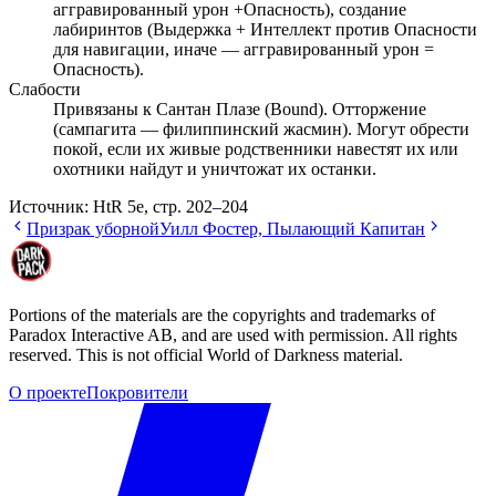
аггравированный урон +Опасность), создание
лабиринтов (Выдержка + Интеллект против Опасности
для навигации, иначе — аггравированный урон =
Опасность).
Слабости
Привязаны к Сантан Плазе (Bound). Отторжение
(сампагита — филиппинский жасмин). Могут обрести
покой, если их живые родственники навестят их или
охотники найдут и уничтожат их останки.
Источник:
HtR 5e, стр. 202–204
Призрак уборной
Уилл Фостер, Пылающий Капитан
Portions of the materials are the copyrights and trademarks of
Paradox Interactive AB, and are used with permission. All rights
reserved. This is not official World of Darkness material.
О проекте
Покровители