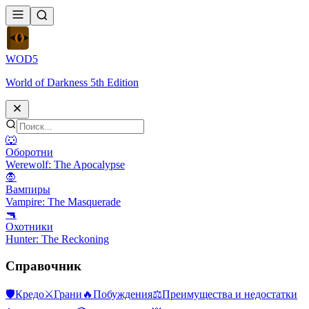
WOD
5
World of Darkness 5th Edition
🐺
Оборотни
Werewolf: The Apocalypse
🧛
Вампиры
Vampire: The Masquerade
🔫
Охотники
Hunter: The Reckoning
Справочник
🛡
Кредо
⚔
Грани
🔥
Побуждения
⚖️
Преимущества и недостатки