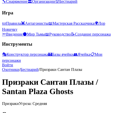
🔧
Снаряжение
🏛
Организации
👹
Бестиарий
Игра
📜
Правила
👾
Антагонисты
📖
Мастерская Рассказчика
🌍
Лор
Новичку
🔦
Введение
🌑
Мир Тьмы
📖
Руководство
📝
Создание персонажа
Инструменты
🎭
Конструктор персонажа
🏰
Базы ячейки
👥
Ячейка
📋
Мои
персонажи
Войти
Охотники
/
Бестиарий
/
Призраки Сантан Плазы
Призраки Сантан Плазы
/
Santan Plaza Ghosts
Призраки
Угроза: Средняя