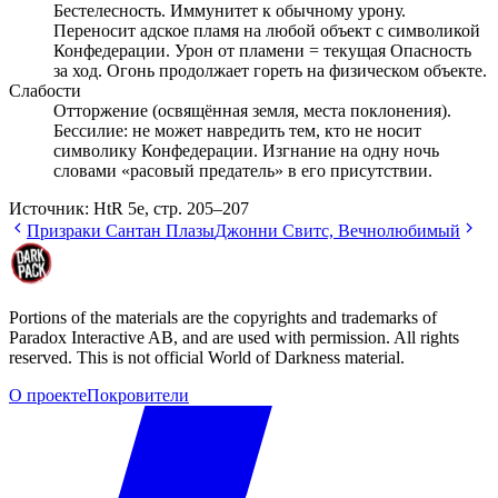
Бестелесность. Иммунитет к обычному урону.
Переносит адское пламя на любой объект с символикой
Конфедерации. Урон от пламени = текущая Опасность
за ход. Огонь продолжает гореть на физическом объекте.
Слабости
Отторжение (освящённая земля, места поклонения).
Бессилие: не может навредить тем, кто не носит
символику Конфедерации. Изгнание на одну ночь
словами «расовый предатель» в его присутствии.
Источник:
HtR 5e, стр. 205–207
Призраки Сантан Плазы
Джонни Свитс, Вечнолюбимый
Portions of the materials are the copyrights and trademarks of
Paradox Interactive AB, and are used with permission. All rights
reserved. This is not official World of Darkness material.
О проекте
Покровители