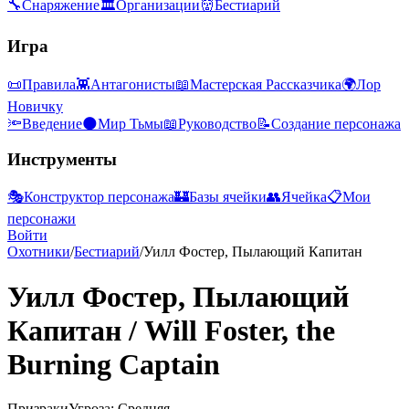
🔧
Снаряжение
🏛
Организации
👹
Бестиарий
Игра
📜
Правила
👾
Антагонисты
📖
Мастерская Рассказчика
🌍
Лор
Новичку
🔦
Введение
🌑
Мир Тьмы
📖
Руководство
📝
Создание персонажа
Инструменты
🎭
Конструктор персонажа
🏰
Базы ячейки
👥
Ячейка
📋
Мои
персонажи
Войти
Охотники
/
Бестиарий
/
Уилл Фостер, Пылающий Капитан
Уилл Фостер, Пылающий
Капитан
/
Will Foster, the
Burning Captain
Призраки
Угроза: Средняя