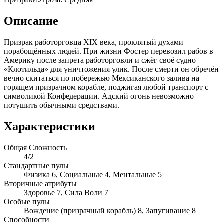
Описание
Призрак работорговца XIX века, проклятый духами
порабощённых людей. При жизни Фостер перевозил рабов в
Америку после запрета работорговли и сжёг своё судно
«Клотильда» для уничтожения улик. После смерти он обречён
вечно скитаться по побережью Мексиканского залива на
горящем призрачном корабле, поджигая любой транспорт с
символикой Конфедерации. Адский огонь невозможно
потушить обычными средствами.
Характеристики
Общая Сложность
4/2
Стандартные пулы
Физика 6, Социальные 4, Ментальные 5
Вторичные атрибуты
Здоровье 7, Сила Воли 7
Особые пулы
Вождение (призрачный корабль) 8, Запугивание 8
Способности