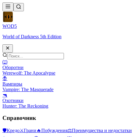
WOD
5
World of Darkness 5th Edition
🐺
Оборотни
Werewolf: The Apocalypse
🧛
Вампиры
Vampire: The Masquerade
🔫
Охотники
Hunter: The Reckoning
Справочник
🛡
Кредо
⚔
Грани
🔥
Побуждения
⚖️
Преимущества и недостатки