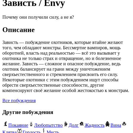
Зависть
/
Envy
Почему они получили силу, а не я?
Описание
Зависть — побуждение охотников, которые втайне желают
того, чем обладают монстры. Бессмертие вампиров, мощь
оборотней, власть над реальностью — всё это вызывает у
охотника не только страх и отвращение, но и болезненное
желание. Зависть — сложное и опасное побуждение, ведь
охотник балансирует на грани между уничтожением
сверхъестественного и стремлением присвоить его силу.
Некоторые охотники с этим побуждением ищут способы
обрести сверхъестественные способности, другие
компенсируют своё желание особой жестокостью к монстрам.
Все побуждения
Другие побуждения
Покаяние
Любопытство
Долг
Жадность
Вина
Клятва
Гордость
Месть