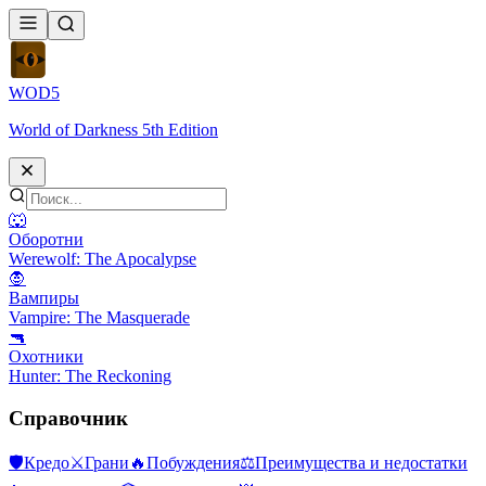
WOD
5
World of Darkness 5th Edition
🐺
Оборотни
Werewolf: The Apocalypse
🧛
Вампиры
Vampire: The Masquerade
🔫
Охотники
Hunter: The Reckoning
Справочник
🛡
Кредо
⚔
Грани
🔥
Побуждения
⚖️
Преимущества и недостатки