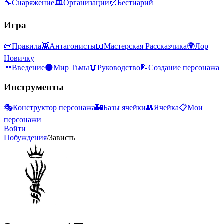
🔧
Снаряжение
🏛
Организации
👹
Бестиарий
Игра
📜
Правила
👾
Антагонисты
📖
Мастерская Рассказчика
🌍
Лор
Новичку
🔦
Введение
🌑
Мир Тьмы
📖
Руководство
📝
Создание персонажа
Инструменты
🎭
Конструктор персонажа
🏰
Базы ячейки
👥
Ячейка
📋
Мои
персонажи
Войти
Побуждения
/
Зависть