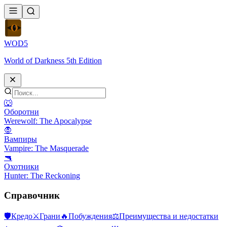
WOD
5
World of Darkness 5th Edition
🐺
Оборотни
Werewolf: The Apocalypse
🧛
Вампиры
Vampire: The Masquerade
🔫
Охотники
Hunter: The Reckoning
Справочник
🛡
Кредо
⚔
Грани
🔥
Побуждения
⚖️
Преимущества и недостатки