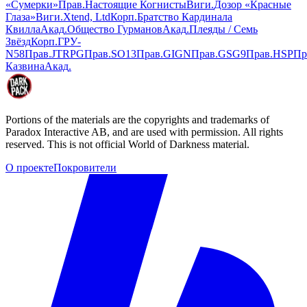
«Сумерки»
Прав
.
Настоящие Когнисты
Виги
.
Дозор «Красные
Глаза»
Виги
.
Xtend, Ltd
Корп
.
Братство Кардинала
Квилла
Акад
.
Общество Гурманов
Акад
.
Плеяды / Семь
Звёзд
Корп
.
ГРУ-
N58
Прав
.
JTRPG
Прав
.
SO13
Прав
.
GIGN
Прав
.
GSG9
Прав
.
HSP
Пр
Казвина
Акад
.
Portions of the materials are the copyrights and trademarks of
Paradox Interactive AB, and are used with permission. All rights
reserved. This is not official World of Darkness material.
О проекте
Покровители