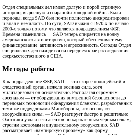
Отдел специальных дел имеет долгую и порой странную
историю, выросшую из паранойи холодной войны. Были
периоды, когда SAD был почти полностью дискредитирован
и впал в немилость. По сути, SAD выжил с 1970-х по начало
2000-х только потому, что является подразделением ФБР.
Времена изменились — SAD теперь опирается на волну
американского авторитаризма, который обеспечивает ему
финансирование, активность и агрессивность. Сегодня Отдел
специальных дел находится на переднем крае расследования
сверхъестественного в США.
Методы работы
Как подразделение ФБР, SAD — это скорее полицейский и
следственный орган, нежели военная сила, хотя
милитаризован он основательно. Располагая огромным
арсеналом — от оборудования внутренней безопасности до
передовых технологий обнаружения бланктел, разработанных
теми же подрядчиками Минобороны, что оснащают
вооружённые силы, — SAD реагирует быстро и решительно.
Охотники узнают его агентов по характерным чёрным очкам,
строгим костюмам и внушительному вооружению. SAD
рассматривает «вампирскую проблему» как форму