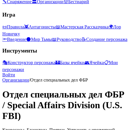
🔧
Снаряжение
🏛
Организации
👹
Бестиарий
Игра
📜
Правила
👾
Антагонисты
📖
Мастерская Рассказчика
🌍
Лор
Новичку
🔦
Введение
🌑
Мир Тьмы
📖
Руководство
📝
Создание персонажа
Инструменты
🎭
Конструктор персонажа
🏰
Базы ячейки
👥
Ячейка
📋
Мои
персонажи
Войти
Организации
/
Отдел специальных дел ФБР
Отдел специальных дел ФБР
/
Special Affairs Division (U.S.
FBI)
Кровососы. Бланктела. Пиявки. Устранить с чрезмерной