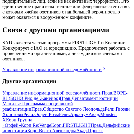
подозрительных лиц, если не как активных террористов. Это
единственное правительственное или федеральное агентство,
с которым ячейка охотников с наибольшей вероятностью
может оказаться в вооружённом конфликте.
Связи с другими организациями
SAD является частью программы FIRSTLIGHT и Коалиции.
Конкурирует с IAO за юрисдикцию. Предпочитает работать с
проверенными организациями, а не с «дикими» ячейками
охотников.
Управление информационной осведомлённости
Другие организации
Управление информационной осведомлённости
Прав
.
BOPE-
RJ (БОНЭ Рио-де-Жанейро)
Прав
.
Департамент юстиции
Манилы: Программа специальной
реабилитации
Прав
.
Общество Святого Леопольда
Рели
.
Гвозди
Христовы
Рели
.
Орден Розы
Рели
.
Арканум
Акад
.
Monster-
X
Корп
.
Группа
«Орфей»
Корп
.
Re:Venge
Корп
.
FIRSTLIGHT
Прав
.
Дельфийские
инвестиции
Корп
.
Врата Александра
Акад
.
Проект