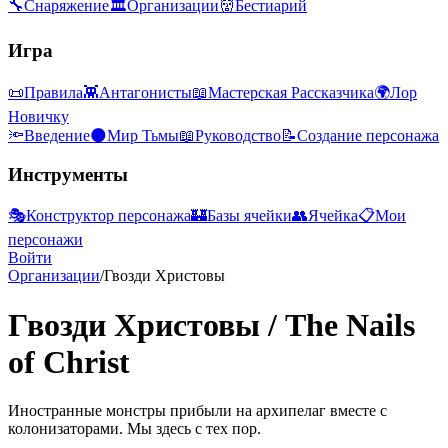
🔧
Снаряжение
🏛
Организации
👹
Бестиарий
Игра
📜
Правила
👾
Антагонисты
📖
Мастерская Рассказчика
🌍
Лор
Новичку
🔦
Введение
🌑
Мир Тьмы
📖
Руководство
📝
Создание персонажа
Инструменты
🎭
Конструктор персонажа
🏰
Базы ячейки
👥
Ячейка
📋
Мои
персонажи
Войти
Организации
/
Гвозди Христовы
Гвозди Христовы
/
The Nails
of Christ
Иностранные монстры прибыли на архипелаг вместе с
колонизаторами. Мы здесь с тех пор.