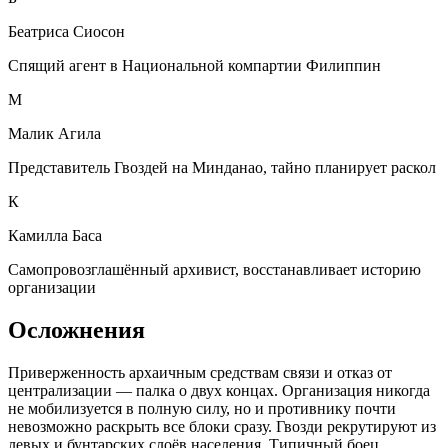
Беатриса Сиосон
Спящий агент в Национальной компартии Филиппин
М
Малик Агила
Представитель Гвоздей на Минданао, тайно планирует раскол
К
Камилла Баса
Самопровозглашённый архивист, восстанавливает историю
организации
Осложнения
Приверженность архаичным средствам связи и отказ от
централизации — палка о двух концах. Организация никогда
не мобилизуется в полную силу, но и противнику почти
невозможно раскрыть все блоки сразу. Гвозди рекрутируют из
левых и бунтарских слоёв населения. Типичный боец