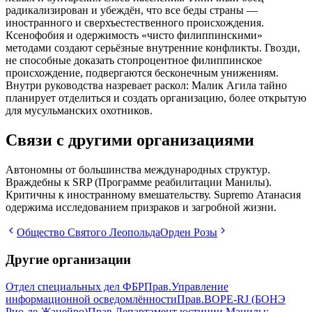
радикализирован и убеждён, что все беды страны —
иностранного и сверхъестественного происхождения.
Ксенофобия и одержимость «чисто филиппинскими»
методами создают серьёзные внутренние конфликты. Гвозди,
не способные доказать стопроцентное филиппинское
происхождение, подвергаются бесконечным унижениям.
Внутри руководства назревает раскол: Малик Агила тайно
планирует отделиться и создать организацию, более открытую
для мусульманских охотников.
Связи с другими организациями
Автономны от большинства международных структур.
Враждебны к SRP (Программе реабилитации Манилы).
Критичны к иностранному вмешательству. Supremo Атанасия
одержима исследованием призраков и загробной жизни.
Общество Святого Леопольда
Орден Розы
Другие организации
Отдел специальных дел ФБР
Прав
.
Управление
информационной осведомлённости
Прав
.
BOPE-RJ (БОНЭ
Рио-де-Жанейро)
Прав
.
Департамент юстиции Манилы: