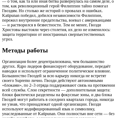
— о том, как та или иная битва развернулась на самом деле, о
том, как революционный герой Филиппин тайно помогал
Гвоздям. Но столько же историй о провалах и ошибках.
Katipunan победил, добился независимости Филиппин,
пережил внутренние предательства, воевал с американцами
— и растворился в безвестности. Тем не менее, Гвозди
Христовы выстояли через столетия, их дело не изменилось:
защита территории от иностранных сверхъестественных
угроз.
Методы работы
Организация более децентрализована, чем большинство
других. Ядро лидеров финансирует оборудование, передаёт
наводки и использует ограниченное политическое влияние.
Большинство Гвоздей за всю карьеру никогда не встретят
своего Supremo лично. Гвозди действуют автономными
«блоками», по 2–3 отряда поддерживают связь на протяжении
всей службы. Слои секретности — дополнительная защита:
блоки фактически разделены на фокусные зоны, и два блока
Гвоздей могут работать в соседних кварталах города, никогда
не узнав, что принадлежат одной организации. Гвозди
используют кодифицированный язык и символику,
унаследованные от Katipunan. Они полностью вне сети — без