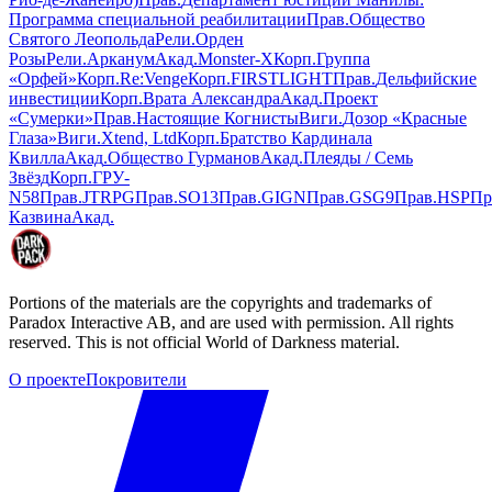
Программа специальной реабилитации
Прав
.
Общество
Святого Леопольда
Рели
.
Орден
Розы
Рели
.
Арканум
Акад
.
Monster-X
Корп
.
Группа
«Орфей»
Корп
.
Re:Venge
Корп
.
FIRSTLIGHT
Прав
.
Дельфийские
инвестиции
Корп
.
Врата Александра
Акад
.
Проект
«Сумерки»
Прав
.
Настоящие Когнисты
Виги
.
Дозор «Красные
Глаза»
Виги
.
Xtend, Ltd
Корп
.
Братство Кардинала
Квилла
Акад
.
Общество Гурманов
Акад
.
Плеяды / Семь
Звёзд
Корп
.
ГРУ-
N58
Прав
.
JTRPG
Прав
.
SO13
Прав
.
GIGN
Прав
.
GSG9
Прав
.
HSP
Пр
Казвина
Акад
.
Portions of the materials are the copyrights and trademarks of
Paradox Interactive AB, and are used with permission. All rights
reserved. This is not official World of Darkness material.
О проекте
Покровители