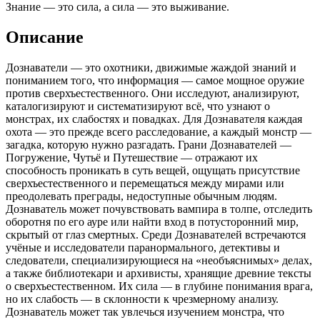
Знание — это сила, а сила — это выживание.
Описание
Дознаватели — это охотники, движимые жаждой знаний и
пониманием того, что информация — самое мощное оружие
против сверхъестественного. Они исследуют, анализируют,
каталогизируют и систематизируют всё, что узнают о
монстрах, их слабостях и повадках. Для Дознавателя каждая
охота — это прежде всего расследование, а каждый монстр —
загадка, которую нужно разгадать. Грани Дознавателей —
Погружение, Чутьё и Путешествие — отражают их
способность проникать в суть вещей, ощущать присутствие
сверхъестественного и перемещаться между мирами или
преодолевать преграды, недоступные обычным людям.
Дознаватель может почувствовать вампира в толпе, отследить
оборотня по его ауре или найти вход в потусторонний мир,
скрытый от глаз смертных. Среди Дознавателей встречаются
учёные и исследователи паранормального, детективы и
следователи, специализирующиеся на «необъяснимых» делах,
а также библиотекари и архивисты, хранящие древние тексты
о сверхъестественном. Их сила — в глубине понимания врага,
но их слабость — в склонности к чрезмерному анализу.
Дознаватель может так увлечься изучением монстра, что