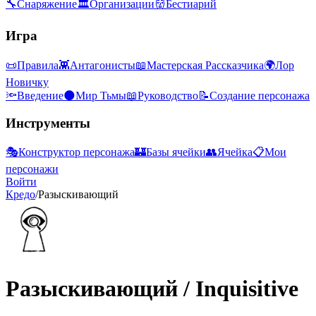
🔧
Снаряжение
🏛
Организации
👹
Бестиарий
Игра
📜
Правила
👾
Антагонисты
📖
Мастерская Рассказчика
🌍
Лор
Новичку
🔦
Введение
🌑
Мир Тьмы
📖
Руководство
📝
Создание персонажа
Инструменты
🎭
Конструктор персонажа
🏰
Базы ячейки
👥
Ячейка
📋
Мои
персонажи
Войти
Кредо
/
Разыскивающий
Разыскивающий
/
Inquisitive