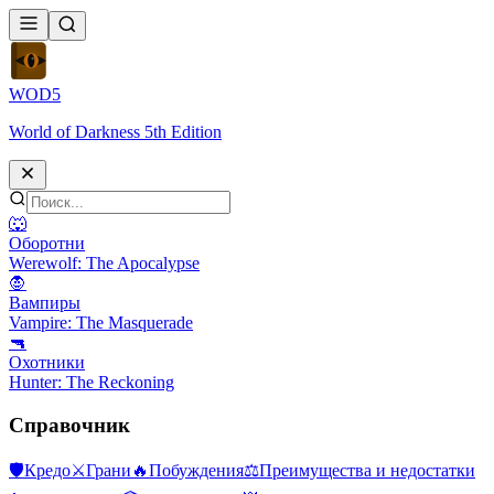
WOD
5
World of Darkness 5th Edition
🐺
Оборотни
Werewolf: The Apocalypse
🧛
Вампиры
Vampire: The Masquerade
🔫
Охотники
Hunter: The Reckoning
Справочник
🛡
Кредо
⚔
Грани
🔥
Побуждения
⚖️
Преимущества и недостатки