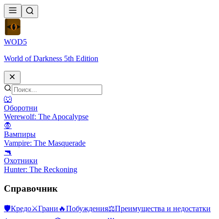
WOD
5
World of Darkness 5th Edition
🐺
Оборотни
Werewolf: The Apocalypse
🧛
Вампиры
Vampire: The Masquerade
🔫
Охотники
Hunter: The Reckoning
Справочник
🛡
Кредо
⚔
Грани
🔥
Побуждения
⚖️
Преимущества и недостатки