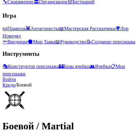
🔧
Снаряжение
🏛
Организации
👹
Бестиарий
Игра
📜
Правила
👾
Антагонисты
📖
Мастерская Рассказчика
🌍
Лор
Новичку
🔦
Введение
🌑
Мир Тьмы
📖
Руководство
📝
Создание персонажа
Инструменты
🎭
Конструктор персонажа
🏰
Базы ячейки
👥
Ячейка
📋
Мои
персонажи
Войти
Кредо
/
Боевой
Боевой
/
Martial