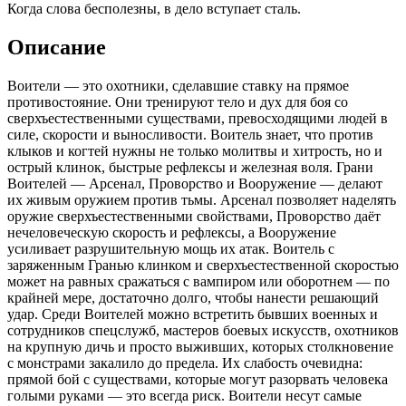
Когда слова бесполезны, в дело вступает сталь.
Описание
Воители — это охотники, сделавшие ставку на прямое
противостояние. Они тренируют тело и дух для боя со
сверхъестественными существами, превосходящими людей в
силе, скорости и выносливости. Воитель знает, что против
клыков и когтей нужны не только молитвы и хитрость, но и
острый клинок, быстрые рефлексы и железная воля. Грани
Воителей — Арсенал, Проворство и Вооружение — делают
их живым оружием против тьмы. Арсенал позволяет наделять
оружие сверхъестественными свойствами, Проворство даёт
нечеловеческую скорость и рефлексы, а Вооружение
усиливает разрушительную мощь их атак. Воитель с
заряженным Гранью клинком и сверхъестественной скоростью
может на равных сражаться с вампиром или оборотнем — по
крайней мере, достаточно долго, чтобы нанести решающий
удар. Среди Воителей можно встретить бывших военных и
сотрудников спецслужб, мастеров боевых искусств, охотников
на крупную дичь и просто выживших, которых столкновение
с монстрами закалило до предела. Их слабость очевидна:
прямой бой с существами, которые могут разорвать человека
голыми руками — это всегда риск. Воители несут самые