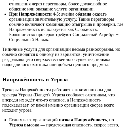
отношения через переговоры, более дружелюбное
общение или оказание услуги организации.
При Напряжённости 4-5:
ячейка
обязана
оказать
организации значительную услугу. Такие переговоры
обычно включают комбинацию отыгрыша и проверки, где
Напряжённость используется как Сложность.
Большинство проверок требуют Социальный Атрибут +
Социальный Навык.
Типичные услуги для организаций весьма разнообразны, но
обычно сводятся к одному из вариантов: уничтожение
раздражающего сверхъестественного существа, поимка
надоедливого охотника или добыча ценного предмета.
Напряжённость и Угроза
Трекеры Напряжённости работают как компаньоны для
трекера Угрозы (Danger). Угроза сообщает охотникам, что
впереди их ждёт что-то опасное, а Напряжённость
подсказывает, от какой именно организации скорее всего
исходит угроза.
Если у всех организаций
низкая Напряжённость
, но
Угроза высока
— предстоящая опасность, скорее всего,