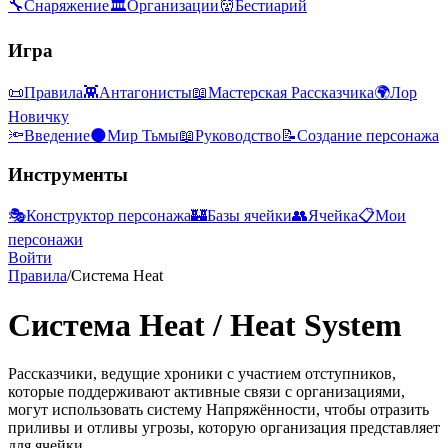
🔧
Снаряжение
🏛
Организации
👹
Бестиарий
Игра
📜
Правила
👾
Антагонисты
📖
Мастерская Рассказчика
🌍
Лор
Новичку
🔦
Введение
🌑
Мир Тьмы
📖
Руководство
📝
Создание персонажа
Инструменты
🎭
Конструктор персонажа
🏰
Базы ячейки
👥
Ячейка
📋
Мои
персонажи
Войти
Правила
/
Система Heat
Система Heat
/
Heat System
Рассказчики, ведущие хроники с участием отступников,
которые поддерживают активные связи с организациями,
могут использовать систему Напряжённости, чтобы отразить
приливы и отливы угрозы, которую организация представляет
для ячейки.