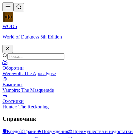
WOD
5
World of Darkness 5th Edition
🐺
Оборотни
Werewolf: The Apocalypse
🧛
Вампиры
Vampire: The Masquerade
🔫
Охотники
Hunter: The Reckoning
Справочник
🛡
Кредо
⚔
Грани
🔥
Побуждения
⚖️
Преимущества и недостатки