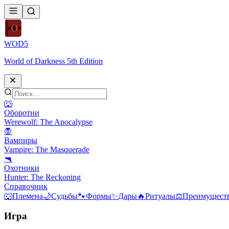
WOD
5
World of Darkness 5th Edition
🐺
Оборотни
Werewolf: The Apocalypse
🧛
Вампиры
Vampire: The Masquerade
🔫
Охотники
Hunter: The Reckoning
Справочник
🐺
Племена
🌙
Судьбы
🐾
Формы
✨
Дары
🔥
Ритуалы
⚖️
Преимуществ
Игра