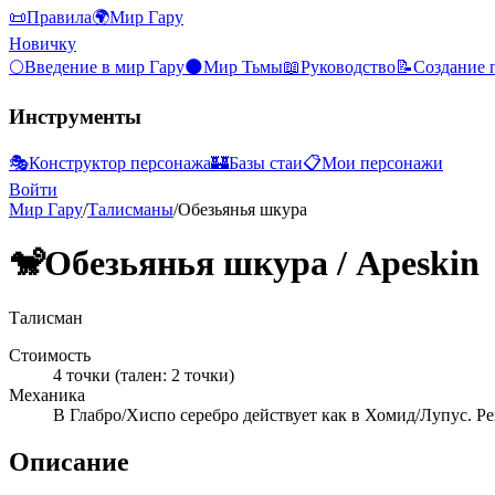
📜
Правила
🌍
Мир Гару
Новичку
🌕
Введение в мир Гару
🌑
Мир Тьмы
📖
Руководство
📝
Создание 
Инструменты
🎭
Конструктор персонажа
🏰
Базы стаи
📋
Мои персонажи
Войти
Мир Гару
/
Талисманы
/
Обезьянья шкура
🐒
Обезьянья шкура
/
Apeskin
Талисман
Стоимость
4 точки (тален: 2 точки)
Механика
В Глабро/Хиспо серебро действует как в Хомид/Лупус. Ре
Описание