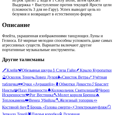
Игрок тратит 2 хода и 1 Силу Воли, затем бросает
Выдержка + Выступление против текущей Ярости цели
(сложность 3 для не-Гару). Успех выводит цель из
безумия и возвращает в естественную форму.
Описание
Флейта, украшенная изображениями танцующих Луны и
Гелиоса. Её мирные мелодии способны успокоить даже самых
агрессивных существ. Варианты включают другие
портативные музыкальные инструменты.
Другие талисманы
🗡️
Клейв
🐒
Обезьянья шкура
💧
Слеза Гайи
🪶
Крыло Куропатки
🔮
Осколок Тени
🪤
Ловец Духов
🌬️
Свисток Ветра
🦴
Учётная
табличка
🕶️
Очки «Аурашейд»
🥊
Обмотки Дикости
📿
Браслет
Никты
🧩
Пазл Наивности
🔔
Колокольчик Святилища
💀
Череп
Искренности
📯
Рог Вестника
🔨
Молот короля Бренна
🔥
Теплокамень
👑
Венец Убийцы
🪓
Железный топорик
🪢
Костяной бич
🧷
Брошь «Голова смерти»
⚡
Электрокамуфляж
🪞
Зеркало Теней
🕷️
Паучья коробка
🏮
Духовная