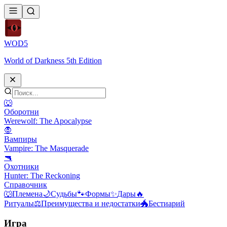
WOD
5
World of Darkness 5th Edition
🐺
Оборотни
Werewolf: The Apocalypse
🧛
Вампиры
Vampire: The Masquerade
🔫
Охотники
Hunter: The Reckoning
Справочник
🐺
Племена
🌙
Судьбы
🐾
Формы
✨
Дары
🔥
Ритуалы
⚖️
Преимущества и недостатки
🐲
Бестиарий
Игра