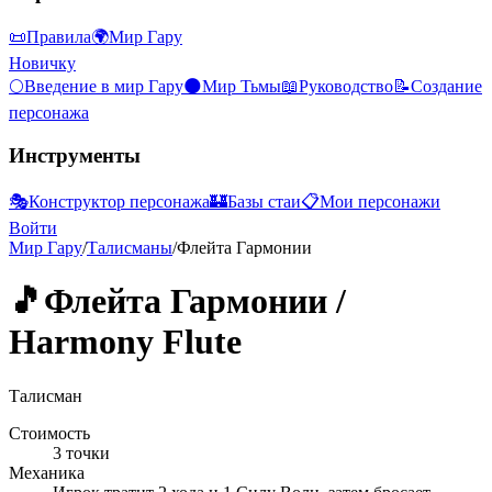
📜
Правила
🌍
Мир Гару
Новичку
🌕
Введение в мир Гару
🌑
Мир Тьмы
📖
Руководство
📝
Создание
персонажа
Инструменты
🎭
Конструктор персонажа
🏰
Базы стаи
📋
Мои персонажи
Войти
Мир Гару
/
Талисманы
/
Флейта Гармонии
🎵
Флейта Гармонии
/
Harmony Flute
Талисман
Стоимость
3 точки
Механика