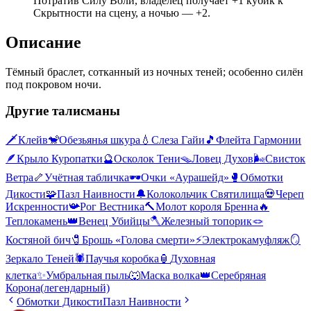
Потратив Силу Воли, владелец получает +1 кубик к
Скрытности на сцену, а ночью — +2.
Описание
Тёмный браслет, сотканный из ночных теней; особенно силён
под покровом ночи.
Другие талисманы
🗡️
Клейв
🐒
Обезьянья шкура
💧
Слеза Гайи
🎵
Флейта Гармонии
🪶
Крыло Куропатки
🔮
Осколок Тени
🪤
Ловец Духов
🌬️
Свисток
Ветра
🦴
Учётная табличка
🕶️
Очки «Аурашейд»
🥊
Обмотки
Дикости
🧩
Пазл Наивности
🔔
Колокольчик Святилища
💀
Череп
Искренности
📯
Рог Вестника
🔨
Молот короля Бренна
🔥
Теплокамень
👑
Венец Убийцы
🪓
Железный топорик
🪢
Костяной бич
🧷
Брошь «Голова смерти»
⚡
Электрокамуфляж
🪞
Зеркало Теней
🕷️
Паучья коробка
🏮
Духовная
клетка
✨
Умбральная пыль
🐺
Маска волка
👑
Серебряная
Корона
(легендарный)
Обмотки Дикости
Пазл Наивности