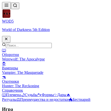
WOD
5
World of Darkness 5th Edition
🐺
Оборотни
Werewolf: The Apocalypse
🧛
Вампиры
Vampire: The Masquerade
🔫
Охотники
Hunter: The Reckoning
Справочник
🐺
Племена
🌙
Судьбы
🐾
Формы
✨
Дары
🔥
Ритуалы
⚖️
Преимущества и недостатки
🐲
Бестиарий
Игра