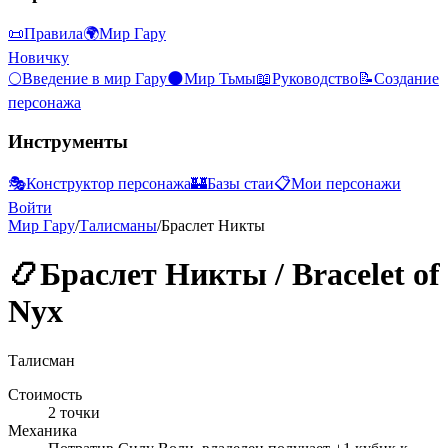
📜
Правила
🌍
Мир Гару
Новичку
🌕
Введение в мир Гару
🌑
Мир Тьмы
📖
Руководство
📝
Создание
персонажа
Инструменты
🎭
Конструктор персонажа
🏰
Базы стаи
📋
Мои персонажи
Войти
Мир Гару
/
Талисманы
/
Браслет Никты
📿
Браслет Никты
/
Bracelet of
Nyx
Талисман
Стоимость
2 точки
Механика