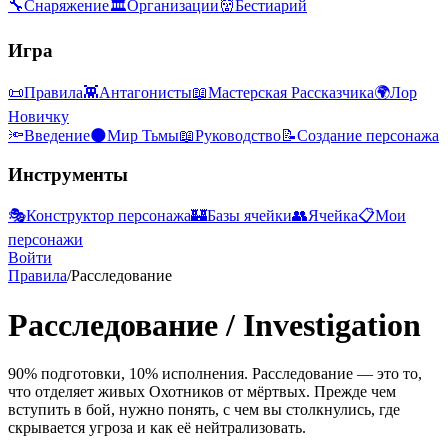
🔧
Снаряжение
🏛
Организации
👹
Бестиарий
Игра
📜
Правила
👾
Антагонисты
📖
Мастерская Рассказчика
🌍
Лор
Новичку
🔦
Введение
🌑
Мир Тьмы
📖
Руководство
📝
Создание персонажа
Инструменты
🎭
Конструктор персонажа
🏰
Базы ячейки
👥
Ячейка
📋
Мои
персонажи
Войти
Правила
/
Расследование
Расследование
/
Investigation
90% подготовки, 10% исполнения. Расследование — это то,
что отделяет живых Охотников от мёртвых. Прежде чем
вступить в бой, нужно понять, с чем вы столкнулись, где
скрывается угроза и как её нейтрализовать.