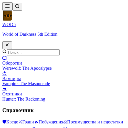
WOD
5
World of Darkness 5th Edition
🐺
Оборотни
Werewolf: The Apocalypse
🧛
Вампиры
Vampire: The Masquerade
🔫
Охотники
Hunter: The Reckoning
Справочник
🛡
Кредо
⚔
Грани
🔥
Побуждения
⚖️
Преимущества и недостатки