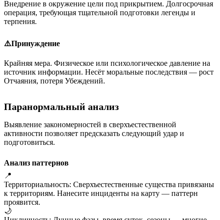
Внедрение в окружение цели под прикрытием. Долгосрочная
операция, требующая тщательной подготовки легенды и
терпения.
⚠️
Принуждение
Крайняя мера. Физическое или психологическое давление на
источник информации. Несёт моральные последствия — рост
Отчаяния, потеря Убеждений.
Паранормальный анализ
Выявление закономерностей в сверхъестественной
активности позволяет предсказать следующий удар и
подготовиться.
Анализ паттернов
📍
Территориальность
:
Сверхъестественные существа привязаны
к территориям. Нанесите инциденты на карту — паттерн
проявится.
🌙
Цикличность
:
Лунные фазы, время суток, сезоны — многие