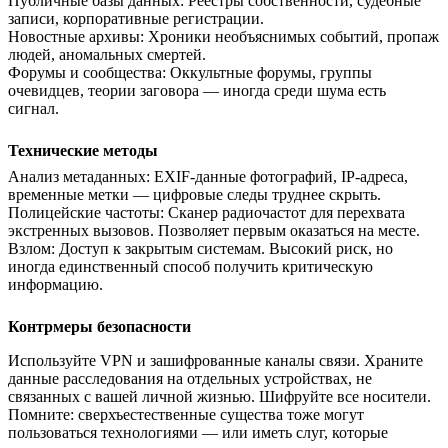
Публичные базы данных
:
Реестры собственности, судебные
записи, корпоративные регистрации.
Новостные архивы
:
Хроники необъяснимых событий, пропаж
людей, аномальных смертей.
Форумы и сообщества
:
Оккультные форумы, группы
очевидцев, теории заговора — иногда среди шума есть
сигнал.
Технические методы
Анализ метаданных
:
EXIF-данные фотографий, IP-адреса,
временные метки — цифровые следы труднее скрыть.
Полицейские частоты
:
Сканер радиочастот для перехвата
экстренных вызовов. Позволяет первым оказаться на месте.
Взлом
:
Доступ к закрытым системам. Высокий риск, но
иногда единственный способ получить критическую
информацию.
Контрмеры безопасности
Используйте VPN и зашифрованные каналы связи. Храните
данные расследования на отдельных устройствах, не
связанных с вашей личной жизнью. Шифруйте все носители.
Помните: сверхъестественные существа тоже могут
пользоваться технологиями — или иметь слуг, которые