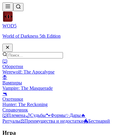
WOD
5
World of Darkness 5th Edition
🐺
Оборотни
Werewolf: The Apocalypse
🧛
Вампиры
Vampire: The Masquerade
🔫
Охотники
Hunter: The Reckoning
Справочник
🐺
Племена
🌙
Судьбы
🐾
Формы
✨
Дары
🔥
Ритуалы
⚖️
Преимущества и недостатки
🐲
Бестиарий
Игра