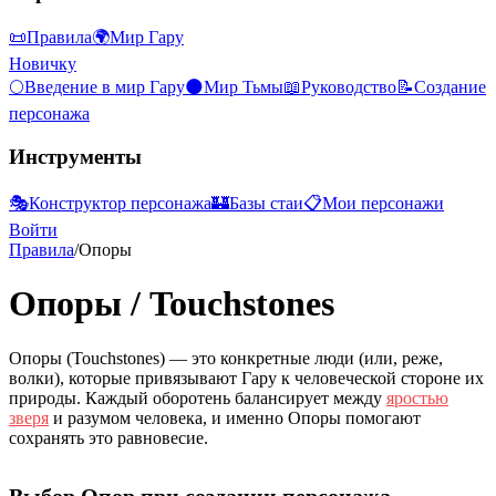
📜
Правила
🌍
Мир Гару
Новичку
🌕
Введение в мир Гару
🌑
Мир Тьмы
📖
Руководство
📝
Создание
персонажа
Инструменты
🎭
Конструктор персонажа
🏰
Базы стаи
📋
Мои персонажи
Войти
Правила
/
Опоры
Опоры
/
Touchstones
Опоры (Touchstones) — это конкретные люди (или, реже,
волки), которые привязывают Гару к человеческой стороне их
природы. Каждый оборотень балансирует между
яростью
зверя
и разумом человека, и именно Опоры помогают
сохранять это равновесие.
Выбор Опор при создании персонажа