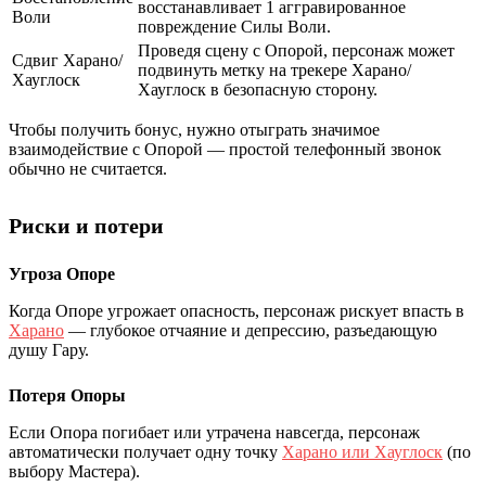
восстанавливает 1 аггравированное
Воли
повреждение Силы Воли.
Проведя сцену с Опорой, персонаж может
Сдвиг Харано/
подвинуть метку на трекере Харано/
Хауглоск
Хауглоск в безопасную сторону.
Чтобы получить бонус, нужно отыграть значимое
взаимодействие с Опорой — простой телефонный звонок
обычно не считается.
Риски и потери
Угроза Опоре
Когда Опоре угрожает опасность, персонаж рискует впасть в
Харано
— глубокое отчаяние и депрессию, разъедающую
душу Гару.
Потеря Опоры
Если Опора погибает или утрачена навсегда, персонаж
автоматически получает одну точку
Харано или Хауглоск
(по
выбору Мастера).