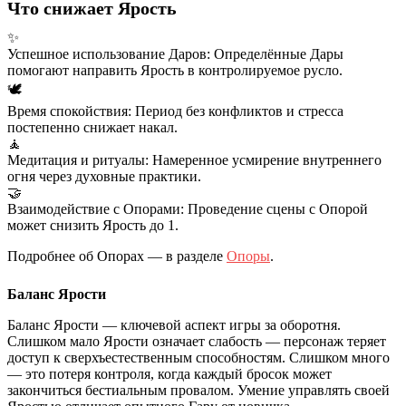
Что снижает Ярость
✨
Успешное использование Даров
:
Определённые Дары
помогают направить Ярость в контролируемое русло.
🕊️
Время спокойствия
:
Период без конфликтов и стресса
постепенно снижает накал.
🧘
Медитация и ритуалы
:
Намеренное усмирение внутреннего
огня через духовные практики.
🤝
Взаимодействие с Опорами
:
Проведение сцены с Опорой
может снизить Ярость до 1.
Подробнее об Опорах — в разделе
Опоры
.
Баланс Ярости
Баланс Ярости — ключевой аспект игры за оборотня.
Слишком мало Ярости означает
слабость
— персонаж теряет
доступ к сверхъестественным способностям. Слишком много
— это
потеря контроля
, когда каждый бросок может
закончиться бестиальным провалом. Умение управлять своей