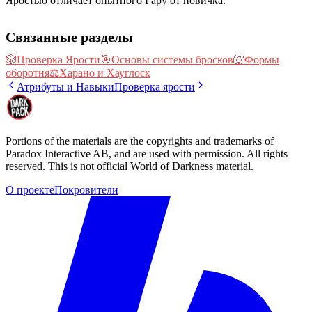
Яростью отличает опытного Гару от новичка.
Связанные разделы
🎲
Проверка Ярости
🎯
Основы системы бросков
🐺
Формы
оборотня
⚖️
Харано и Хауглоск
Атрибуты и Навыки
Проверка ярости
Portions of the materials are the copyrights and trademarks of
Paradox Interactive AB, and are used with permission. All rights
reserved. This is not official World of Darkness material.
О проекте
Покровители