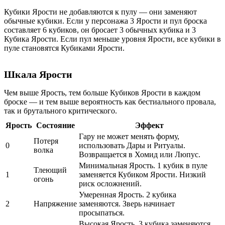
Кубики Ярости
не добавляются
к пулу — они
заменяют
обычные кубики. Если у персонажа 3 Ярости и пул броска
составляет 6 кубиков, он бросает 3 обычных кубика и 3
Кубика Ярости. Если пул меньше уровня Ярости, все кубики в
пуле становятся Кубиками Ярости.
Шкала Ярости
Чем выше Ярость, тем больше Кубиков Ярости в каждом
броске — и тем выше вероятность как бестиального провала,
так и брутального критического.
Ярость
Состояние
Эффект
Гару не может менять форму,
Потеря
0
использовать Дары и Ритуалы.
волка
Возвращается в Хомид или Люпус.
Минимальная Ярость. 1 кубик в пуле
Тлеющий
1
заменяется Кубиком Ярости. Низкий
огонь
риск осложнений.
Умеренная Ярость. 2 кубика
2
Напряжение
заменяются. Зверь начинает
просыпаться.
Высокая Ярость. 3 кубика заменяются.