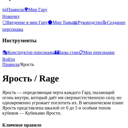
📜
Правила
🌍
Мир Гару
Новичку
🌕
Введение в мир Гару
🌑
Мир Тьмы
📖
Руководство
📝
Создание
персонажа
Инструменты
🎭
Конструктор персонажа
🏰
Базы стаи
📋
Мои персонажи
Войти
Правила
/
Ярость
Ярость
/
Rage
Ярость — определяющая черта каждого Гару, пылающий
огонь внутри, который даёт им сверхъестественную силу, но
одновременно угрожает поглотить их. В механическом плане
Ярость представлена шкалой от
0 до 5
и особым типом
кубиков —
Кубиками Ярости
.
Ключевое правило