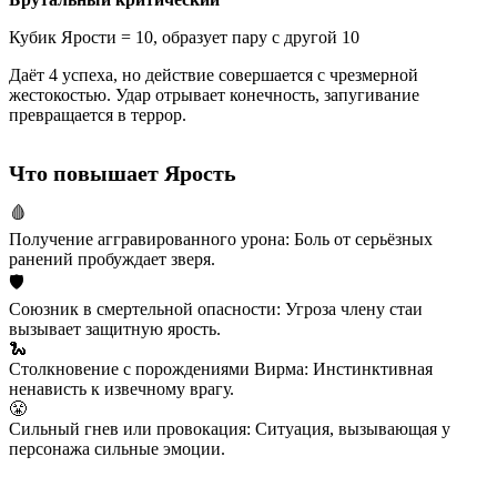
Кубик Ярости = 10, образует пару с другой 10
Даёт 4 успеха, но действие совершается с чрезмерной
жестокостью. Удар отрывает конечность, запугивание
превращается в террор.
Что повышает Ярость
🩸
Получение аггравированного урона
:
Боль от серьёзных
ранений пробуждает зверя.
🛡️
Союзник в смертельной опасности
:
Угроза члену стаи
вызывает защитную ярость.
🐍
Столкновение с порождениями Вирма
:
Инстинктивная
ненависть к извечному врагу.
😤
Сильный гнев или провокация
:
Ситуация, вызывающая у
персонажа сильные эмоции.