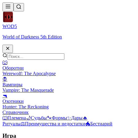
WOD
5
World of Darkness 5th Edition
🐺
Оборотни
Werewolf: The Apocalypse
🧛
Вампиры
Vampire: The Masquerade
🔫
Охотники
Hunter: The Reckoning
Справочник
🐺
Племена
🌙
Судьбы
🐾
Формы
✨
Дары
🔥
Ритуалы
⚖️
Преимущества и недостатки
🐲
Бестиарий
Игра