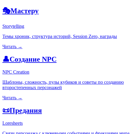
🎭
Мастеру
Storytelling
Темы хроник, структура историй, Session Zero, награды
Читать →
👤
Создание NPC
NPC Creation
Шаблоны, сложность, пулы кубиков и советы по созданию
второстепенных персонажей
Читать →
📜
Предания
Loresheets
Связи персонажа с ключевыми событиями и фракциями мира