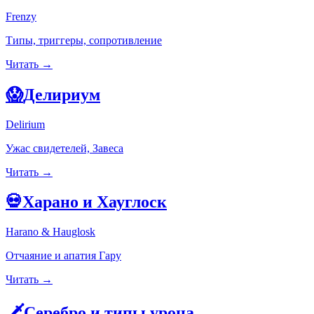
Frenzy
Типы, триггеры, сопротивление
Читать →
😱
Делириум
Delirium
Ужас свидетелей, Завеса
Читать →
💀
Харано и Хауглоск
Harano & Hauglosk
Отчаяние и апатия Гару
Читать →
🗡️
Серебро и типы урона