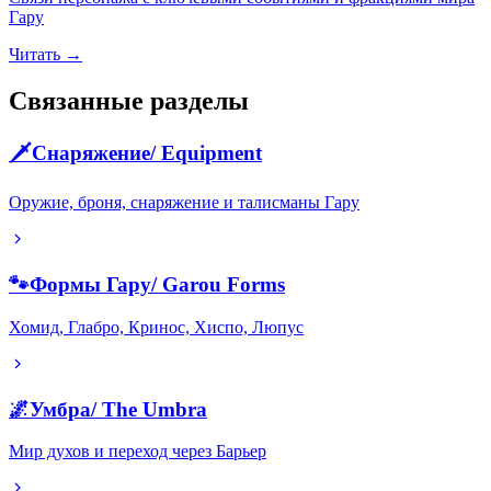
Гару
Читать →
Связанные разделы
🗡️
Снаряжение
/
Equipment
Оружие, броня, снаряжение и талисманы Гару
🐾
Формы Гару
/
Garou Forms
Хомид, Глабро, Кринос, Хиспо, Люпус
🌌
Умбра
/
The Umbra
Мир духов и переход через Барьер