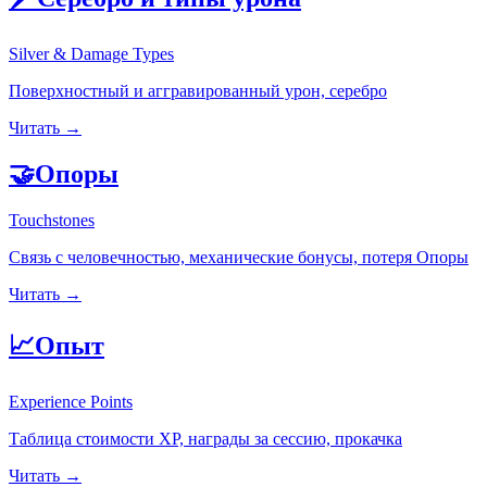
Silver & Damage Types
Поверхностный и аггравированный урон, серебро
Читать →
🤝
Опоры
Touchstones
Связь с человечностью, механические бонусы, потеря Опоры
Читать →
📈
Опыт
Experience Points
Таблица стоимости XP, награды за сессию, прокачка
Читать →