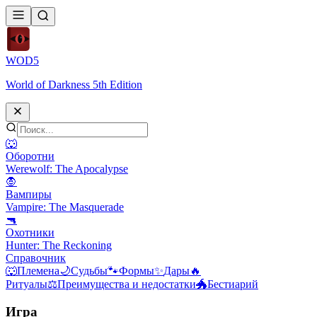
WOD
5
World of Darkness 5th Edition
🐺
Оборотни
Werewolf: The Apocalypse
🧛
Вампиры
Vampire: The Masquerade
🔫
Охотники
Hunter: The Reckoning
Справочник
🐺
Племена
🌙
Судьбы
🐾
Формы
✨
Дары
🔥
Ритуалы
⚖️
Преимущества и недостатки
🐲
Бестиарий
Игра