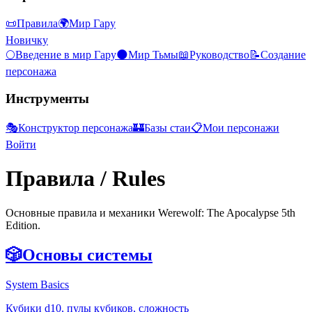
📜
Правила
🌍
Мир Гару
Новичку
🌕
Введение в мир Гару
🌑
Мир Тьмы
📖
Руководство
📝
Создание
персонажа
Инструменты
🎭
Конструктор персонажа
🏰
Базы стаи
📋
Мои персонажи
Войти
Правила
/ Rules
Основные правила и механики Werewolf: The Apocalypse 5th
Edition.
🎲
Основы системы
System Basics
Кубики d10, пулы кубиков, сложность