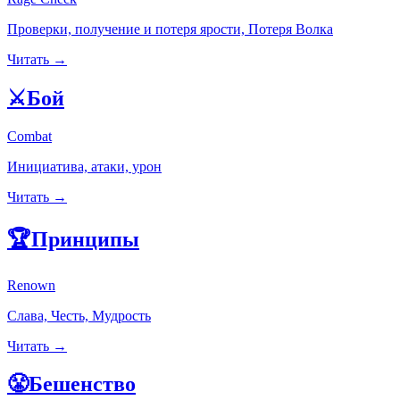
Проверки, получение и потеря ярости, Потеря Волка
Читать →
⚔️
Бой
Combat
Инициатива, атаки, урон
Читать →
🏆
Принципы
Renown
Слава, Честь, Мудрость
Читать →
😤
Бешенство