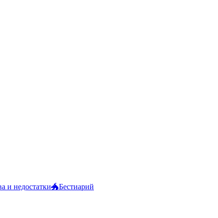
а и недостатки
🐲
Бестиарий