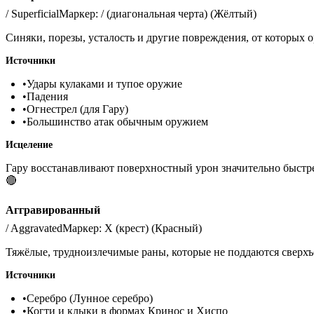
/
Superficial
Маркер:
/ (диагональная черта)
(
Жёлтый
)
Синяки, порезы, усталость и другие повреждения, от которых 
Источники
•
Удары кулаками и тупое оружие
•
Падения
•
Огнестрел (для Гару)
•
Большинство атак обычным оружием
Исцеление
Гару восстанавливают поверхностный урон значительно быстр
🔴
Аггравированный
/
Aggravated
Маркер:
X (крест)
(
Красный
)
Тяжёлые, трудноизлечимые раны, которые не поддаются сверхъ
Источники
•
Серебро (Лунное серебро)
•
Когти и клыки в формах Кринос и Хиспо