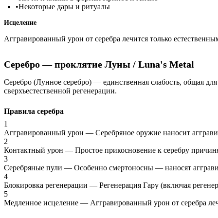
•
Некоторые дары и ритуалы
Исцеление
Аггравированный урон от серебра лечится только естественным
Серебро — проклятие Луны
/ Luna's Metal
Серебро (Лунное серебро) — единственная слабость, общая для
сверхъестественной регенерации.
Правила серебра
1
Аггравированный урон
—
Серебряное оружие наносит агграв
2
Контактный урон
—
Простое прикосновение к серебру причиня
3
Серебряные пули
—
Особенно смертоносны — наносят агграви
4
Блокировка регенерации
—
Регенерация Гару (включая регенер
5
Медленное исцеление
—
Аггравированный урон от серебра леч