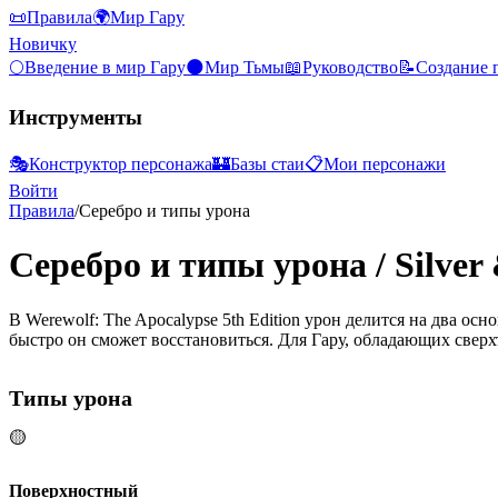
📜
Правила
🌍
Мир Гару
Новичку
🌕
Введение в мир Гару
🌑
Мир Тьмы
📖
Руководство
📝
Создание 
Инструменты
🎭
Конструктор персонажа
🏰
Базы стаи
📋
Мои персонажи
Войти
Правила
/
Серебро и типы урона
Серебро и типы урона
/
Silver
В Werewolf: The Apocalypse 5th Edition урон делится на два осн
быстро он сможет восстановиться. Для Гару, обладающих сверх
Типы урона
🟡
Поверхностный