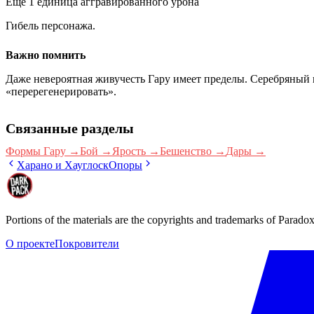
Ещё 1 единица аггравированного урона
Гибель персонажа.
Важно помнить
Даже невероятная живучесть Гару имеет пределы. Серебряный к
«перерегенерировать».
Связанные разделы
Формы Гару
→
Бой
→
Ярость
→
Бешенство
→
Дары
→
Харано и Хауглоск
Опоры
Portions of the materials are the copyrights and trademarks of Paradox
О проекте
Покровители