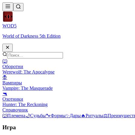
WOD
5
World of Darkness 5th Edition
🐺
Оборотни
Werewolf: The Apocalypse
🧛
Вампиры
Vampire: The Masquerade
🔫
Охотники
Hunter: The Reckoning
Справочник
🐺
Племена
🌙
Судьбы
🐾
Формы
✨
Дары
🔥
Ритуалы
⚖️
Преимуществ
Игра