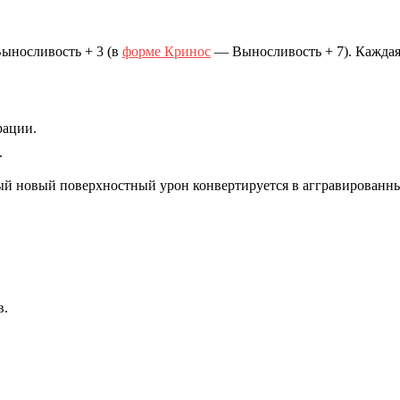
ыносливость + 3
(в
форме Кринос
— Выносливость + 7). Каждая 
рации.
.
й новый поверхностный урон конвертируется в аггравированный
в.