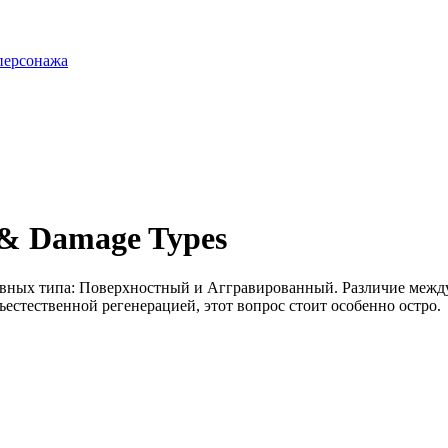
персонажа
 & Damage Types
овных типа:
Поверхностный
и
Аггравированный
. Различие межд
ъестественной регенерацией, этот вопрос стоит особенно остро.