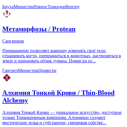
Бруха
Министри
Равнос
Тореадор
Вентру
Метаморфозы
/
Protean
Сангвиник
Превращение позволяет вампиру изменять своё тело:
отращивать когти, превращаться в животных, растворяться в
земле и принимать облик тумана. Цимисхи ис...
Гангрел
Министри
Цимисхи
Алхимия Тонкой Крови
/
Thin-Blood
Alchemy
Алхимия Тонкой Крови — уникальное искусство, доступное
только Тонкокровным вампирам. Алхимики создают
мистические зелья и субстанции, смешивая собстве...