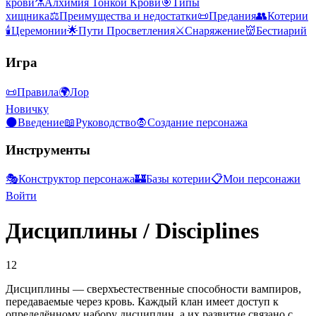
крови
⚗️
Алхимия Тонкой Крови
🎯
Типы
хищника
⚖️
Преимущества и недостатки
📜
Предания
👥
Котерии
🕯️
Церемонии
🌟
Пути Просветления
⚔️
Снаряжение
👹
Бестиарий
Игра
📜
Правила
🌍
Лор
Новичку
🌑
Введение
📖
Руководство
🧛
Создание персонажа
Инструменты
🎭
Конструктор персонажа
🏰
Базы котерии
📋
Мои персонажи
Войти
Дисциплины
/
Disciplines
12
Дисциплины — сверхъестественные способности вампиров,
передаваемые через кровь. Каждый клан имеет доступ к
определённому набору дисциплин, а их развитие связано с