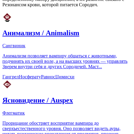
Резонансом крови, которой питается Сородич.
Анимализм
/
Animalism
Сангвиник
Анимализм позволяет вампиру общаться с животными,
подчинять их своей воле, а на высших уровнях — управлять
Зверем внутри себя и других Сородичей. Маст...
Гангрел
Носферату
Равнос
Цимисхи
Ясновидение
/
Auspex
Флегматик
Прорицание обостряет восприятие вампира до
сверхъестественного уровня. Оно позволяет видеть ауры,
читать психические впечатления от предметов, проецир...