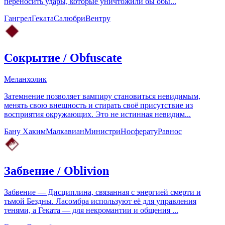
переносить удары, которые уничтожили бы обы...
Гангрел
Геката
Салюбри
Вентру
Сокрытие
/
Obfuscate
Меланхолик
Затемнение позволяет вампиру становиться невидимым,
менять свою внешность и стирать своё присутствие из
восприятия окружающих. Это не истинная невидим...
Бану Хаким
Малкавиан
Министри
Носферату
Равнос
Забвение
/
Oblivion
Забвение — Дисциплина, связанная с энергией смерти и
тьмой Бездны. Ласомбра используют её для управления
тенями, а Геката — для некромантии и общения ...