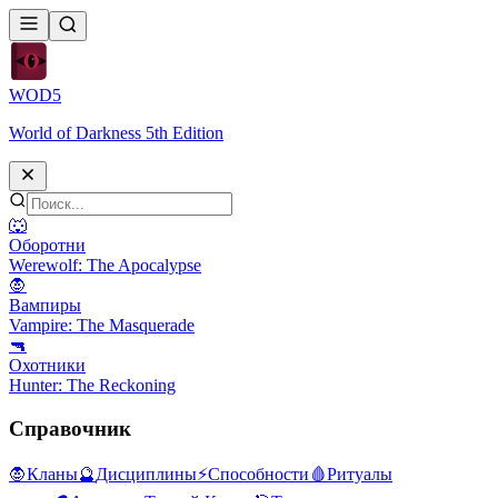
WOD
5
World of Darkness 5th Edition
🐺
Оборотни
Werewolf: The Apocalypse
🧛
Вампиры
Vampire: The Masquerade
🔫
Охотники
Hunter: The Reckoning
Справочник
🧛
Кланы
🔮
Дисциплины
⚡
Способности
🩸
Ритуалы