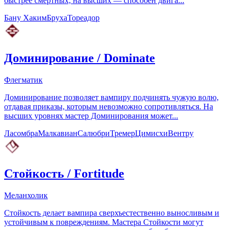
быстрее смертных, на высших — способен двига...
Бану Хаким
Бруха
Тореадор
Доминирование
/
Dominate
Флегматик
Доминирование позволяет вампиру подчинять чужую волю,
отдавая приказы, которым невозможно сопротивляться. На
высших уровнях мастер Доминирования может...
Ласомбра
Малкавиан
Салюбри
Тремер
Цимисхи
Вентру
Стойкость
/
Fortitude
Меланхолик
Стойкость делает вампира сверхъестественно выносливым и
устойчивым к повреждениям. Мастера Стойкости могут