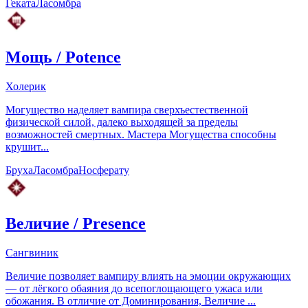
Геката
Ласомбра
Мощь
/
Potence
Холерик
Могущество наделяет вампира сверхъестественной
физической силой, далеко выходящей за пределы
возможностей смертных. Мастера Могущества способны
крушит...
Бруха
Ласомбра
Носферату
Величие
/
Presence
Сангвиник
Величие позволяет вампиру влиять на эмоции окружающих
— от лёгкого обаяния до всепоглощающего ужаса или
обожания. В отличие от Доминирования, Величие ...