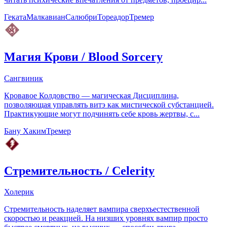
Геката
Малкавиан
Салюбри
Тореадор
Тремер
Магия Крови
/
Blood Sorcery
Сангвиник
Кровавое Колдовство — магическая Дисциплина,
позволяющая управлять витэ как мистической субстанцией.
Практикующие могут подчинять себе кровь жертвы, с...
Бану Хаким
Тремер
Стремительность
/
Celerity
Холерик
Стремительность наделяет вампира сверхъестественной
скоростью и реакцией. На низших уровнях вампир просто