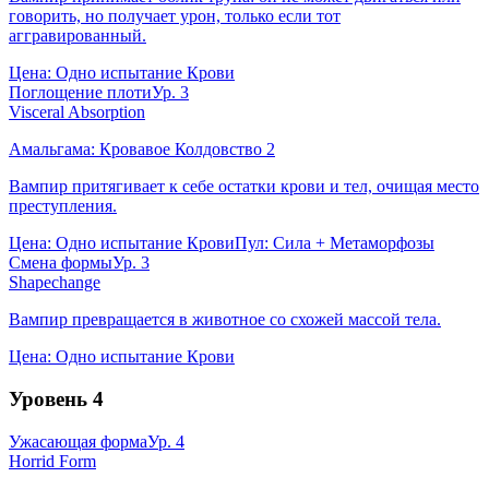
говорить, но получает урон, только если тот
аггравированный.
Цена:
Одно испытание Крови
Поглощение плоти
Ур.
3
Visceral Absorption
Амальгама:
Кровавое Колдовство
2
Вампир притягивает к себе остатки крови и тел, очищая место
преступления.
Цена:
Одно испытание Крови
Пул:
Сила + Метаморфозы
Смена формы
Ур.
3
Shapechange
Вампир превращается в животное со схожей массой тела.
Цена:
Одно испытание Крови
Уровень
4
Ужасающая форма
Ур.
4
Horrid Form