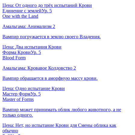
Цена:
От одного до трёх испытаний Крови
Единение с землей
Ур.
5
One with the Land
Амальгама:
Анимализм
2
Вампир погружается в землю своего Владения.
Цена:
Два испытания Крови
Форма Крови
Ур.
5
Blood Form
Амальгама:
Кровавое Колдовство
2
Вампир обращается в аморфную массу крови.
Цена:
Одно испытание Крови
Мастер Форм
Ур.
5
Master of Forms
Вампир может принимать облик любого животного, а не
только одного.
Цена:
Нет, но испытание Крови для Смены облика как
обычно