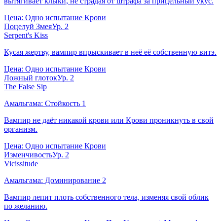
вытягивает клыки, не страдая от штрафа за прицельный укус.
Цена:
Одно испытание Крови
Поцелуй Змея
Ур.
2
Serpent's Kiss
Кусая жертву, вампир впрыскивает в неё её собственную витэ.
Цена:
Одно испытание Крови
Ложный глоток
Ур.
2
The False Sip
Амальгама:
Стойкость
1
Вампир не даёт никакой крови или Крови проникнуть в свой
организм.
Цена:
Одно испытание Крови
Изменчивость
Ур.
2
Vicissitude
Амальгама:
Доминирование
2
Вампир лепит плоть собственного тела, изменяя свой облик
по желанию.