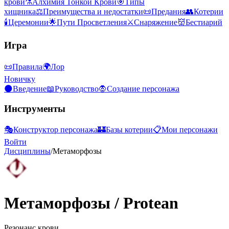
крови
⚗️
Алхимия Тонкой Крови
🎯
Типы
хищника
⚖️
Преимущества и недостатки
📜
Предания
👥
Котерии
🕯️
Церемонии
🌟
Пути Просветления
⚔️
Снаряжение
👹
Бестиарий
Игра
📜
Правила
🌍
Лор
Новичку
🌑
Введение
📖
Руководство
🧛
Создание персонажа
Инструменты
🎭
Конструктор персонажа
🏰
Базы котерии
📋
Мои персонажи
Войти
Дисциплины
/
Метаморфозы
Метаморфозы
/
Protean
Резонанс крови