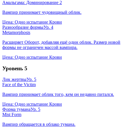
Амальгама:
Доминирование
2
Вампир принимает чудовищный облик.
Цена:
Одно испытание Крови
Разнообразие формы
Ур.
4
Metamorphosis
Расширяет Оборот, добавляя ещё один облик. Размер новой
формы не ограничен массой вампира.
Цена:
Одно испытание Крови
Уровень
5
Лик жертвы
Ур.
5
Face of the Victim
Вампир принимает облик того, кем он недавно питался.
Цена:
Одно испытание Крови
Форма тумана
Ур.
5
Mist Form
Вампир обращается в облако тумана.