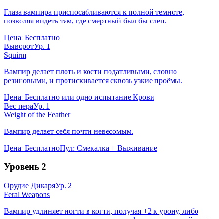
Глаза вампира приспосабливаются к полной темноте,
позволяя видеть там, где смертный был бы слеп.
Цена:
Бесплатно
Выворот
Ур.
1
Squirm
Вампир делает плоть и кости податливыми, словно
резиновыми, и протискивается сквозь узкие проёмы.
Цена:
Бесплатно или одно испытание Крови
Вес пера
Ур.
1
Weight of the Feather
Вампир делает себя почти невесомым.
Цена:
Бесплатно
Пул:
Смекалка + Выживание
Уровень
2
Орудие Дикаря
Ур.
2
Feral Weapons
Вампир удлиняет ногти в когти, получая +2 к урону, либо