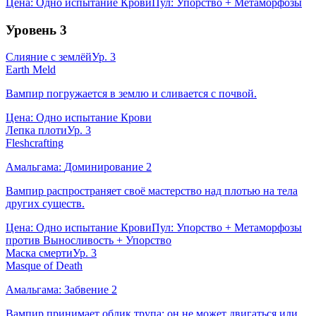
Цена:
Одно испытание Крови
Пул:
Упорство + Метаморфозы
Уровень
3
Слияние с землёй
Ур.
3
Earth Meld
Вампир погружается в землю и сливается с почвой.
Цена:
Одно испытание Крови
Лепка плоти
Ур.
3
Fleshcrafting
Амальгама:
Доминирование
2
Вампир распространяет своё мастерство над плотью на тела
других существ.
Цена:
Одно испытание Крови
Пул:
Упорство + Метаморфозы
против Выносливость + Упорство
Маска смерти
Ур.
3
Masque of Death
Амальгама:
Забвение
2
Вампир принимает облик трупа: он не может двигаться или