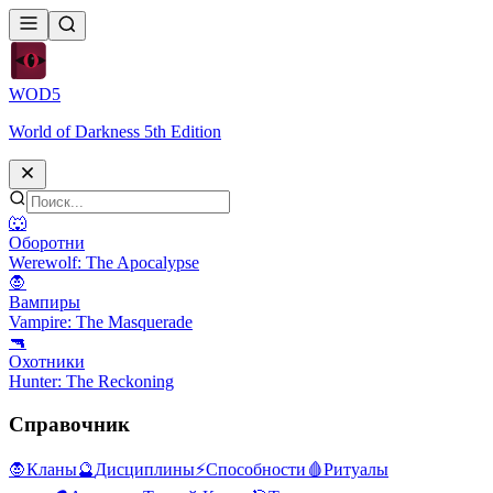
WOD
5
World of Darkness 5th Edition
🐺
Оборотни
Werewolf: The Apocalypse
🧛
Вампиры
Vampire: The Masquerade
🔫
Охотники
Hunter: The Reckoning
Справочник
🧛
Кланы
🔮
Дисциплины
⚡
Способности
🩸
Ритуалы