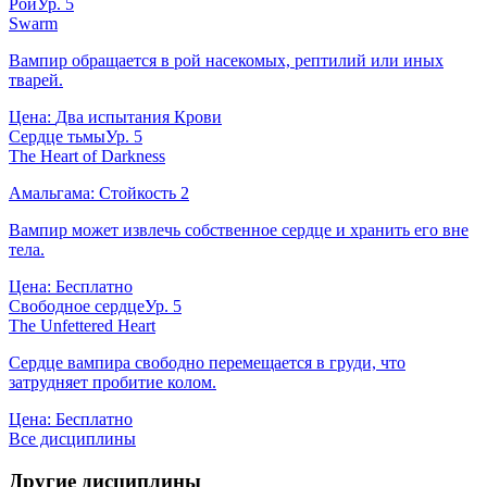
Рой
Ур.
5
Swarm
Вампир обращается в рой насекомых, рептилий или иных
тварей.
Цена:
Два испытания Крови
Сердце тьмы
Ур.
5
The Heart of Darkness
Амальгама:
Стойкость
2
Вампир может извлечь собственное сердце и хранить его вне
тела.
Цена:
Бесплатно
Свободное сердце
Ур.
5
The Unfettered Heart
Сердце вампира свободно перемещается в груди, что
затрудняет пробитие колом.
Цена:
Бесплатно
Все дисциплины
Другие дисциплины