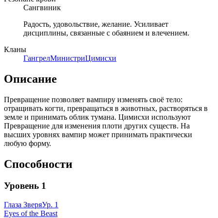
Сангвиник
Радость, удовольствие, желание. Усиливает
дисциплины, связанные с обаянием и влечением.
Кланы
Гангрел
Министри
Цимисхи
Описание
Превращение позволяет вампиру изменять своё тело:
отращивать когти, превращаться в животных, растворяться в
земле и принимать облик тумана. Цимисхи используют
Превращение для изменения плоти других существ. На
высших уровнях вампир может принимать практически
любую форму.
Способности
Уровень
1
Глаза Зверя
Ур.
1
Eyes of the Beast