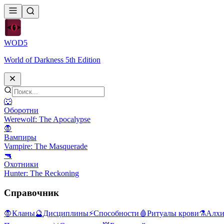
WOD
5
World of Darkness 5th Edition
🐺
Оборотни
Werewolf: The Apocalypse
🧛
Вампиры
Vampire: The Masquerade
🔫
Охотники
Hunter: The Reckoning
Справочник
🧛
Кланы
🔮
Дисциплины
⚡
Способности
🩸
Ритуалы крови
⚗️
Алхи