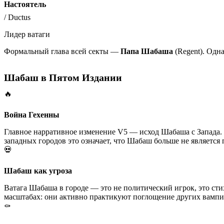
Настоятель
/
Ductus
Лидер ватаги
Формальный глава всей секты —
Папа Шабаша
(Regent). Одн
Шабаш в Пятом Издании
🔥
Война Гехенны
Главное нарративное изменение V5 — исход Шабаша с Запада. 
западных городов это означает, что Шабаш больше не является
💀
Шабаш как угроза
Ватага Шабаша в городе — это не политический игрок, это ст
масштабах: они активно практикуют поглощение других вампир
⚰️