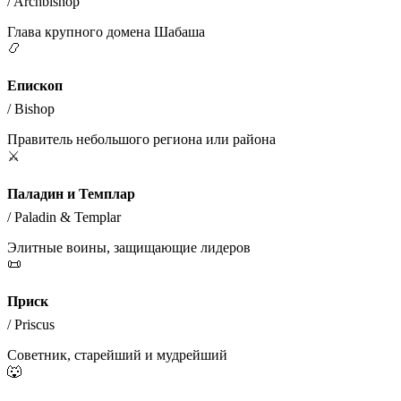
/
Archbishop
Глава крупного домена Шабаша
📿
Епископ
/
Bishop
Правитель небольшого региона или района
⚔️
Паладин и Темплар
/
Paladin & Templar
Элитные воины, защищающие лидеров
📜
Приск
/
Priscus
Советник, старейший и мудрейший
🐺