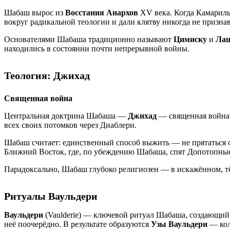
Шабаш вырос из
Восстания Анархов
XV века. Когда Камариль
вокруг радикальной теологии и дали клятву никогда не призна
Основателями Шабаша традиционно называют
Цимиску
и
Ла
находились в состоянии почти непрерывной войны.
Теология: Джихад
Священная война
Центральная доктрина Шабаша —
Джихад
— священная война 
всех своих потомков через Диаблери.
Шабаш считает: единственный способ выжить — не прятаться от
Ближний Восток, где, по убеждению Шабаша, спят Допотопны
Парадоксально, Шабаш глубоко религиозен — в искажённом, т
Ритуалы Ваульдери
Ваульдери
(Vaulderie) — ключевой ритуал Шабаша, создающий
неё поочерёдно. В результате образуются
Узы Ваульдери
— кол