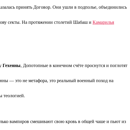
азалась принять Договор. Они ушли в подполье, объединились
ову секты. На протяжении столетий Шабаш и
Камарилья
у
Гехенны
, Допотопные в конечном счёте проснутся и поглотят
енны — это не метафора, это реальный военный поход на
ы теологией.
олько вампиров смешивают свою кровь в общей чаше и пьют из