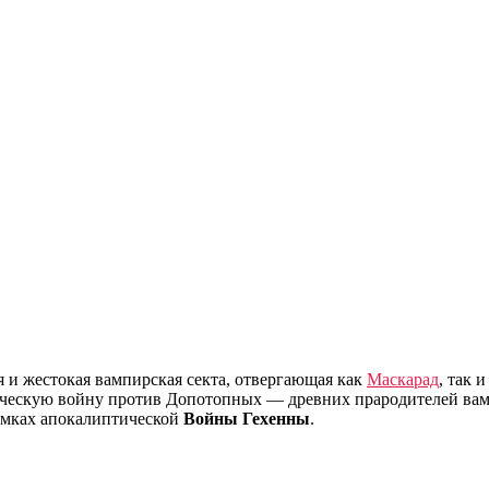
и жестокая вампирская секта, отвергающая как
Маскарад
, так 
ческую войну против Допотопных — древних прародителей вамп
амках апокалиптической
Войны Гехенны
.