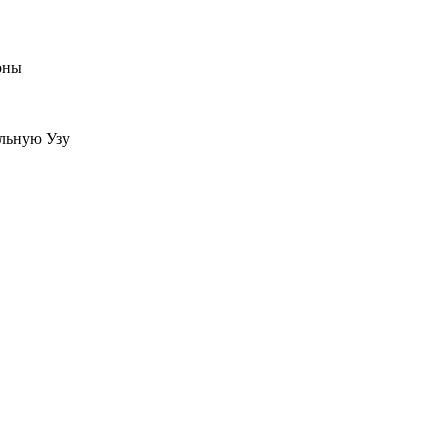
оны
альную Узу