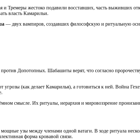
я и Тремеры жестоко подавили восставших, часть выживших отк
вать власть Камарильи.
ша
— двух вампиров, создавших философскую и ритуальную осн
против Допотопных. Шабашиты верят, что согласно пророчеств
 угрозы (как делает Камарилья), а готовиться к ней. Война Гех
е.
ёмном смысле. Их ритуалы, иерархия и мировоззрение пронизан
 мощные узы между членами одной ватаги. В ходе ритуала неск
лективная форма кровавой связи.