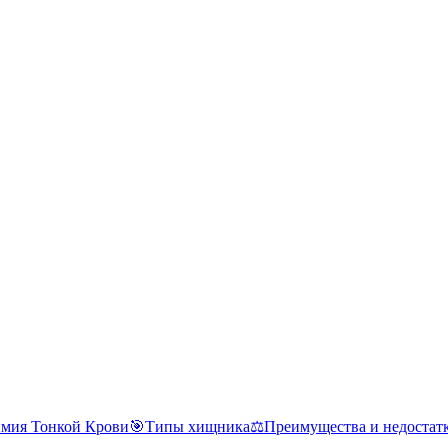
мия Тонкой Крови
🎯
Типы хищника
⚖️
Преимущества и недостат