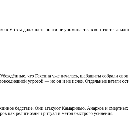
ако в V5 эта должность почти не упоминается в контексте запа
Убеждённые, что Гехенна уже началась, шабашиты собрали свои
 повседневной угрозой — но он и не исчез. Отдельные ватаги ос
ихийное бедствие. Они атакуют Камарилью, Анархов и смертных 
ов как религиозный ритуал и метод быстрого усиления.