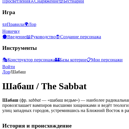
Просветления
⚔️
Снаряжение
👹
Бестиарий
Игра
📜
Правила
🌍
Лор
Новичку
🌑
Введение
📖
Руководство
🧛
Создание персонажа
Инструменты
🎭
Конструктор персонажа
🏰
Базы котерии
📋
Мои персонажи
Войти
Лор
/
Шабаш
Шабаш
/
The Sabbat
Шабаш
(фр.
sabbat
— «шабаш ведьм») — наиболее радикальная 
провозглашает вампиров высшими хищниками и ведёт теологи
улиц западных городов, устремившись на Ближний Восток в р
История и происхождение