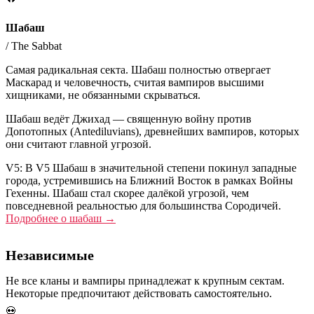
Шабаш
/
The Sabbat
Самая радикальная секта. Шабаш полностью отвергает
Маскарад и человечность, считая вампиров высшими
хищниками, не обязанными скрываться.
Шабаш ведёт Джихад — священную войну против
Допотопных (Antediluvians), древнейших вампиров, которых
они считают главной угрозой.
V5:
В V5 Шабаш в значительной степени покинул западные
города, устремившись на Ближний Восток в рамках Войны
Гехенны. Шабаш стал скорее далёкой угрозой, чем
повседневной реальностью для большинства Сородичей.
Подробнее о
шабаш
→
Независимые
Не все кланы и вампиры принадлежат к крупным сектам.
Некоторые предпочитают действовать самостоятельно.
💀