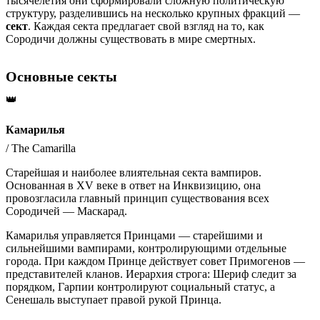
тысячелетия они сформировали сложную политическую
структуру, разделившись на несколько крупных фракций —
сект
. Каждая секта предлагает свой взгляд на то, как
Сородичи должны существовать в мире смертных.
Основные секты
👑
Камарилья
/
The Camarilla
Старейшая и наиболее влиятельная секта вампиров.
Основанная в XV веке в ответ на Инквизицию, она
провозгласила главный принцип существования всех
Сородичей — Маскарад.
Камарилья управляется Принцами — старейшими и
сильнейшими вампирами, контролирующими отдельные
города. При каждом Принце действует совет Примогенов —
представителей кланов. Иерархия строга: Шериф следит за
порядком, Гарпии контролируют социальный статус, а
Сенешаль выступает правой рукой Принца.