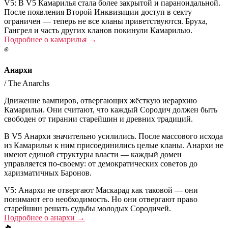
V5:
В V5 Камарилья стала более закрытой и параноидальной.
После появления Второй Инквизиции доступ в секту
ограничен — теперь не все кланы приветствуются. Бруха,
Гангрел и часть других кланов покинули Камарилью.
Подробнее о
камарилья
→
✊
Анархи
/
The Anarchs
Движение вампиров, отвергающих жёсткую иерархию
Камарильи. Они считают, что каждый Сородич должен быть
свободен от тирании старейшин и древних традиций.
В V5 Анархи значительно усилились. После массового исхода
из Камарильи к ним присоединились целые кланы. Анархи не
имеют единой структуры власти — каждый домен
управляется по-своему: от демократических советов до
харизматичных Баронов.
V5:
Анархи не отвергают Маскарад как таковой — они
понимают его необходимость. Но они отвергают право
старейшин решать судьбы молодых Сородичей.
Подробнее о
анархи
→
🔥