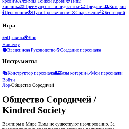
крови
⚗️
Алхимия Тонкой Крови
🎯
Типы
хищника
⚖️
Преимущества и недостатки
📜
Предания
👥
Котерии
🕯️
Церемонии
🌟
Пути Просветления
⚔️
Снаряжение
👹
Бестиарий
Игра
📜
Правила
🌍
Лор
Новичку
🌑
Введение
📖
Руководство
🧛
Создание персонажа
Инструменты
🎭
Конструктор персонажа
🏰
Базы котерии
📋
Мои персонажи
Войти
Лор
/
Общество Сородичей
Общество Сородичей
/
Kindred Society
Вампиры в Мире Тьмы не существуют изолированно. За