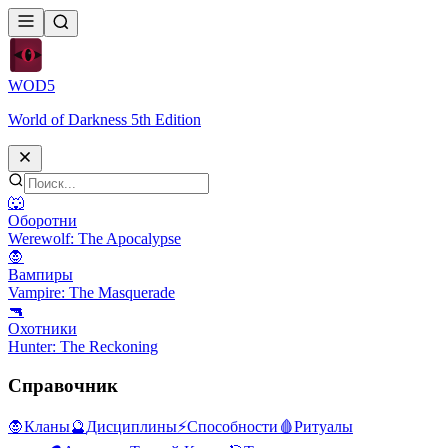
WOD
5
World of Darkness 5th Edition
🐺
Оборотни
Werewolf: The Apocalypse
🧛
Вампиры
Vampire: The Masquerade
🔫
Охотники
Hunter: The Reckoning
Справочник
🧛
Кланы
🔮
Дисциплины
⚡
Способности
🩸
Ритуалы