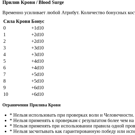
Прилив Крови
/ Blood Surge
Временно усиливает любой Атрибут. Количество бонусных кост
Сила Крови
Бонус
0
+1d10
1
+2d10
2
+2d10
3
+3d10
4
+3d10
5
+4d10
6
+4d10
7
+5d10
8
+5d10
9
+6d10
10
+6d10
Ограничения Прилива Крови
*
Нельзя использовать при проверках воли и Человечности.
*
Нельзя применять к проверкам с результатом более чем на 
*
Нельзя применять при использовании правила одной пров
*
Нельзя засчитывать как гарантированную победу или исп