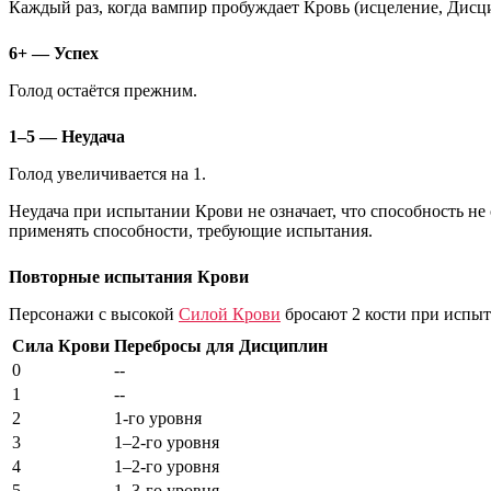
Каждый раз, когда вампир пробуждает Кровь (исцеление, Дисци
6+ — Успех
Голод остаётся прежним.
1–5 — Неудача
Голод увеличивается на 1.
Неудача при испытании Крови
не означает
, что способность не
применять способности, требующие испытания.
Повторные испытания Крови
Персонажи с высокой
Силой Крови
бросают 2 кости при испыт
Сила Крови
Перебросы для Дисциплин
0
--
1
--
2
1-го уровня
3
1–2-го уровня
4
1–2-го уровня
5
1–3-го уровня