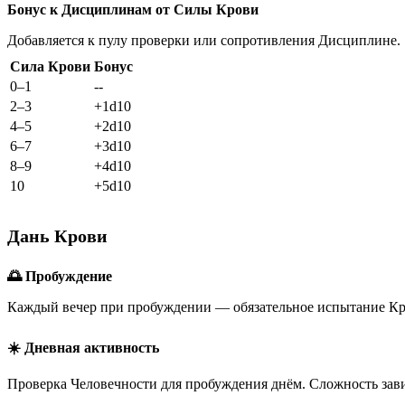
Бонус к Дисциплинам от Силы Крови
Добавляется к пулу проверки или сопротивления Дисциплине.
Сила Крови
Бонус
0–1
--
2–3
+1d10
4–5
+2d10
6–7
+3d10
8–9
+4d10
10
+5d10
Дань Крови
🌅 Пробуждение
Каждый вечер при пробуждении — обязательное испытание Кро
☀️ Дневная активность
Проверка Человечности для пробуждения днём. Сложность зависи