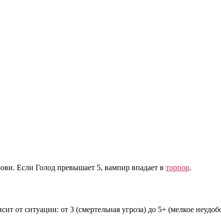
ви. Если Голод превышает 5, вампир впадает в
торпор
.
т от ситуации: от 3 (смертельная угроза) до 5+ (мелкое неудоб