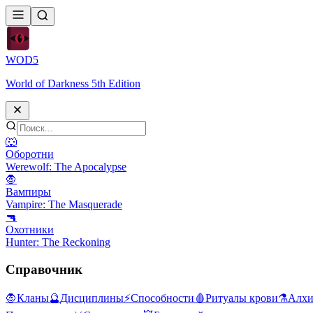
WOD
5
World of Darkness 5th Edition
🐺
Оборотни
Werewolf: The Apocalypse
🧛
Вампиры
Vampire: The Masquerade
🔫
Охотники
Hunter: The Reckoning
Справочник
🧛
Кланы
🔮
Дисциплины
⚡
Способности
🩸
Ритуалы крови
⚗️
Алхи