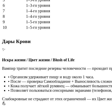
6
1–3-го уровня
7
1–4-го уровня
8
1–4-го уровня
9
1–5-го уровня
10
1–5-го уровня
Дары Крови
✨
Искра жизни / Цвет жизни
/ Blush of Life
Вампир тратит последние резервы человечности — проходит
п
• Организм удерживает пищу и воду около
1 часа
.
• После — проверка
Самообладание + Выносливость
сложно
• Кожа получает лёгкий румянец — обманывает большинств
• Позволяет пользоваться
сенсорными экранами
(телефонов,
Слабокровные не страдают от этих ограничений — их Цвет жиз
💪