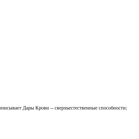
 описывает
Дары Крови
-- сверхъестественные способности;