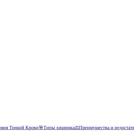
мия Тонкой Крови
🎯
Типы хищника
⚖️
Преимущества и недостат