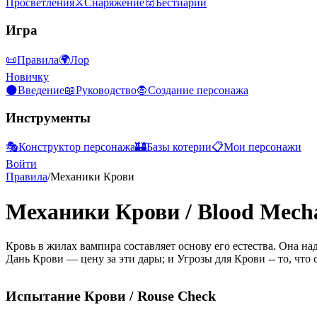
Просветления
⚔️
Снаряжение
👹
Бестиарий
Игра
📜
Правила
🌍
Лор
Новичку
🌑
Введение
📖
Руководство
🧛
Создание персонажа
Инструменты
🎭
Конструктор персонажа
🏰
Базы котерии
📋
Мои персонажи
Войти
Правила
/
Механики Крови
Механики Крови
/
Blood Mech
Кровь в жилах вампира составляет основу его естества. Она на
Дань Крови
— цену за эти дары; и
Угрозы для Крови
-- то, чт
Испытание Крови
/ Rouse Check