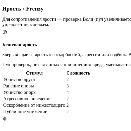
Ярость
/ Frenzy
Для сопротивления ярости — проверка Воли (пул увеличиваетс
управляет персонажем.
😡
Бешеная ярость
Зверь впадает в ярость от оскорблений, агрессии или издёвок. 
Пул проверок, не связанных с причинением вреда, уменьшается
Стимул
Сложность
Убийство друга
2
Ранение опоры
3
Убийство опоры
4
Агрессивное поведение
2
Оскорбление от нижестоящего
2
Публичное унижение
2
🩸