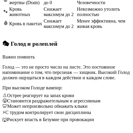
жертвы (Drain)
до 0
Человечности
Кровь
Снижает
Невозможно утолить
🐾
животных
максимум до 2
полностью
Снижает
Менее эффективна, чем
🩸
Кровь в пакетах
максимум до 2
живая кровь
🎭 Голод и ролеплей
Важно помнить
Голод — это не просто число на листе. Это постоянное
напоминание о том, что персонаж — хищник. Высокий Голод
должен ощущаться в каждом действии и каждом слове.
При высоком Голоде вампир:
👃
Острее реагирует на запах крови
😤
Становится раздражительным и агрессивным
🦷
Может непроизвольно обнажать клыки
⚡
С трудом контролирует свои дисциплины
🐺
Рискует впасть в Безумие при провокации