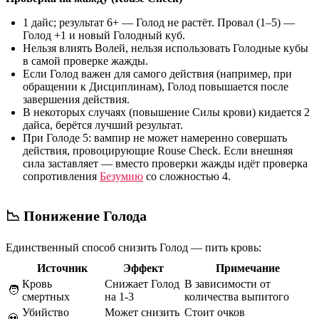
1 дайс; результат 6+
— Голод не растёт. Провал (1–5) —
Голод +1 и новый Голодный куб.
Нельзя влиять Волей, нельзя использовать Голодные кубы
в самой проверке жажды.
Если Голод важен для самого действия (например, при
обращении к Дисциплинам), Голод повышается
после
завершения действия.
В некоторых случаях (повышение Силы крови) кидается 2
дайса, берётся лучший результат.
При Голоде 5:
вампир не может намеренно совершать
действия, провоцирующие Rouse Check. Если внешняя
сила заставляет — вместо проверки жажды идёт проверка
сопротивления
Безумию
со сложностью 4.
📉 Понижение Голода
Единственный способ снизить Голод —
пить кровь
:
Источник
Эффект
Примечание
Кровь
Снижает Голод
В зависимости от
🧑
смертных
на 1-3
количества выпитого
Убийство
Может снизить
Стоит очков
💀