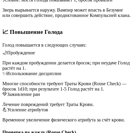
Зверь вырывается наружу. Вампир может впасть в Безумие
или совершить действие, продиктованное Компульсией клана.
📈 Повышение Голода
Голод повышается в следующих случаях:
🌙
Пробуждение
При каждом пробуждении делается бросок; при неудаче Голод
растёт на 1.
✨
Использование дисциплин
Многие способности требуют Траты Крови (Rouse Check) —
бросок 1d10; при результате 1-5 Голод растёт на 1.
💚
Заживление ран
Лечение повреждений требует Траты Крови.
💪
Усиление атрибутов
Временное увеличение физического атрибута за счёт крови.
Проверка на жажду (Rouse Check)