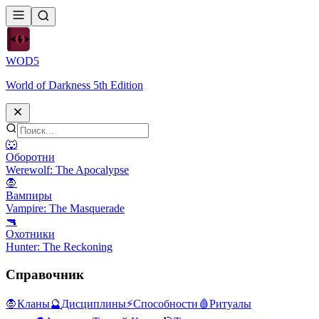
WOD
5
World of Darkness 5th Edition
🐺
Оборотни
Werewolf: The Apocalypse
🧛
Вампиры
Vampire: The Masquerade
🔫
Охотники
Hunter: The Reckoning
Справочник
🧛
Кланы
🔮
Дисциплины
⚡
Способности
🩸
Ритуалы