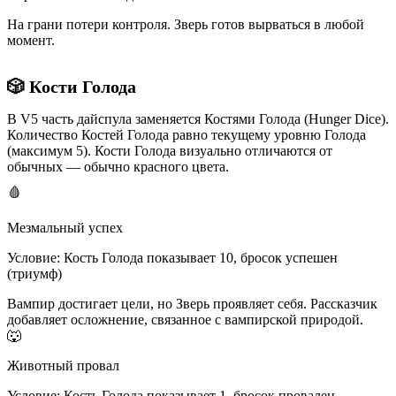
На грани потери контроля. Зверь готов вырваться в любой
момент.
🎲 Кости Голода
В V5 часть дайспула заменяется
Костями Голода
(Hunger Dice).
Количество Костей Голода равно текущему уровню Голода
(максимум 5). Кости Голода визуально отличаются от
обычных — обычно красного цвета.
🩸
Мезмальный успех
Условие:
Кость Голода показывает 10, бросок успешен
(триумф)
Вампир достигает цели, но Зверь проявляет себя. Рассказчик
добавляет осложнение, связанное с вампирской природой.
🐺
Животный провал
Условие:
Кость Голода показывает 1, бросок провален