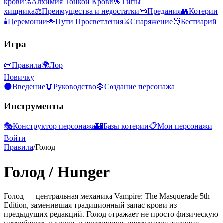
крови
⚗️
Алхимия Тонкой Крови
🎯
Типы
хищника
⚖️
Преимущества и недостатки
📜
Предания
👥
Котерии
🕯️
Церемонии
🌟
Пути Просветления
⚔️
Снаряжение
👹
Бестиарий
Игра
📜
Правила
🌍
Лор
Новичку
🌑
Введение
📖
Руководство
🧛
Создание персонажа
Инструменты
🎭
Конструктор персонажа
🏰
Базы котерии
📋
Мои персонажи
Войти
Правила
/
Голод
Голод
/
Hunger
Голод — центральная механика Vampire: The Masquerade 5th
Edition, заменившая традиционный запас крови из
предыдущих редакций. Голод отражает не просто физическую
потребность в крови, а постоянное, неутолимое желание,