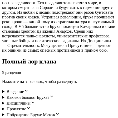
несправедливости. Его представители грезят о мире, в
котором смертные и Сородичи будут жить в гармонии друг с
другом. Из любви к людям подстрекают они рабов бунтовать
против своих хозяев. Устраивая революции, бруха проливают
реки крови — виной тому их страстная натура и неутолимый
голод. В V5 большинство Бруха покинули Камарилью и стали
становым хребтом Движения Анархов. Среди них
встречаются панк-анархисты, университетские профессора,
уличные бойцы и политические радикалы. Их Дисциплины
— Стремительность, Могущество и Присутствие — делают
их одними из самых опасных противников в прямом бою.
Полный лор клана
5
разделов
Нажмите на заголовок, чтобы развернуть
Введение
Какими бывают Бруха?
Дисциплины
Проклятие
Побуждение Бруха: Мятеж