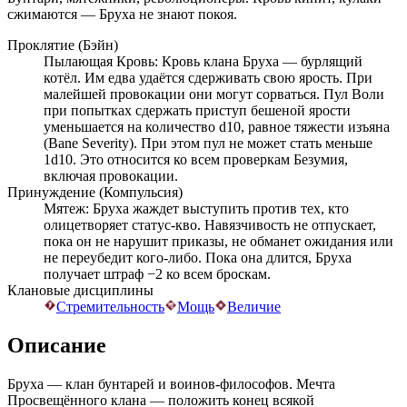
сжимаются — Бруха не знают покоя.
Проклятие (Бэйн)
Пылающая Кровь: Кровь клана Бруха — бурлящий
котёл. Им едва удаётся сдерживать свою ярость. При
малейшей провокации они могут сорваться. Пул Воли
при попытках сдержать приступ бешеной ярости
уменьшается на количество d10, равное тяжести изъяна
(Bane Severity). При этом пул не может стать меньше
1d10. Это относится ко всем проверкам Безумия,
включая провокации.
Принуждение (Компульсия)
Мятеж: Бруха жаждет выступить против тех, кто
олицетворяет статус-кво. Навязчивость не отпускает,
пока он не нарушит приказы, не обманет ожидания или
не переубедит кого-либо. Пока она длится, Бруха
получает штраф −2 ко всем броскам.
Клановые дисциплины
Стремительность
Мощь
Величие
Описание
Бруха — клан бунтарей и воинов-философов. Мечта
Просвещённого клана — положить конец всякой