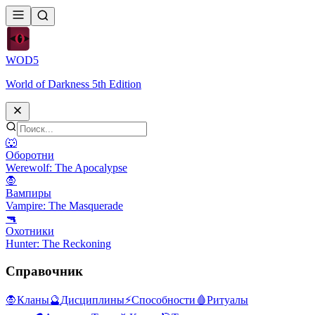
WOD
5
World of Darkness 5th Edition
🐺
Оборотни
Werewolf: The Apocalypse
🧛
Вампиры
Vampire: The Masquerade
🔫
Охотники
Hunter: The Reckoning
Справочник
🧛
Кланы
🔮
Дисциплины
⚡
Способности
🩸
Ритуалы