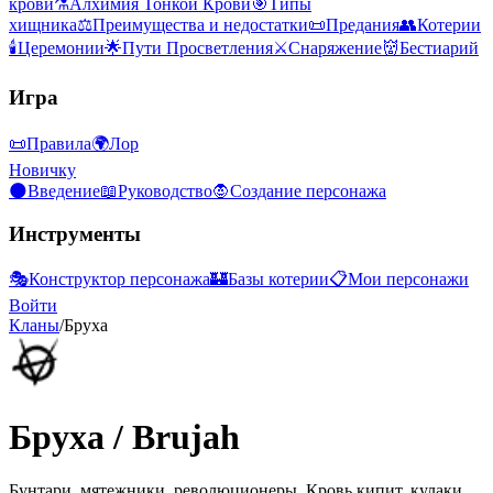
крови
⚗️
Алхимия Тонкой Крови
🎯
Типы
хищника
⚖️
Преимущества и недостатки
📜
Предания
👥
Котерии
🕯️
Церемонии
🌟
Пути Просветления
⚔️
Снаряжение
👹
Бестиарий
Игра
📜
Правила
🌍
Лор
Новичку
🌑
Введение
📖
Руководство
🧛
Создание персонажа
Инструменты
🎭
Конструктор персонажа
🏰
Базы котерии
📋
Мои персонажи
Войти
Кланы
/
Бруха
Бруха
/
Brujah
Бунтари, мятежники, революционеры. Кровь кипит, кулаки