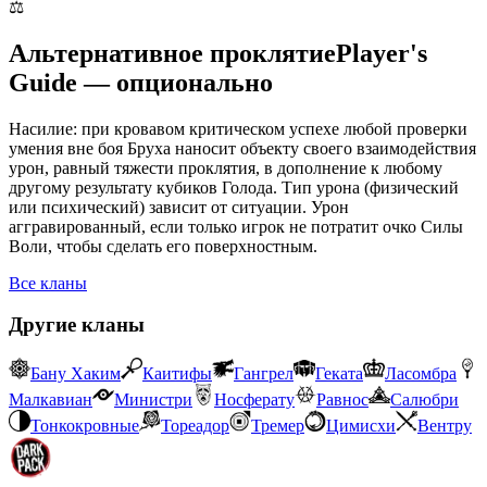
⚖️
Альтернативное проклятие
Player's
Guide — опционально
Насилие: при кровавом критическом успехе любой проверки
умения вне боя Бруха наносит объекту своего взаимодействия
урон, равный тяжести проклятия, в дополнение к любому
другому результату кубиков Голода. Тип урона (физический
или психический) зависит от ситуации. Урон
аггравированный, если только игрок не потратит очко Силы
Воли, чтобы сделать его поверхностным.
Все кланы
Другие кланы
Бану Хаким
Каитифы
Гангрел
Геката
Ласомбра
Малкавиан
Министри
Носферату
Равнос
Салюбри
Тонкокровные
Тореадор
Тремер
Цимисхи
Вентру